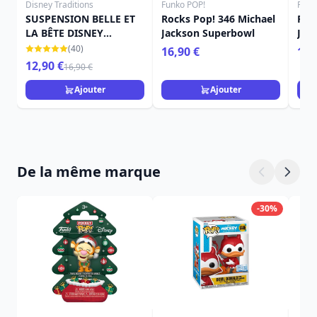
Disney Traditions
Funko POP!
Funk
SUSPENSION BELLE ET
Rocks Pop! 346 Michael
Roc
LA BÊTE DISNEY
Jackson Superbowl
Jack
TRADITIONS
(40)
16,90 €
16,
12,90 €
16,90 €
Ajouter
Ajouter
De la même marque
-30%