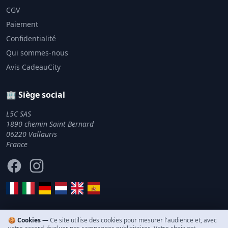
CGV
Paiement
Confidentialité
Qui sommes-nous
Avis CadeauCity
🏢 Siège social
L5C SAS
1890 chemin Saint Bernard
06220 Vallauris
France
Facebook
Instagram
🍪 Cookies —
Ce site utilise des cookies pour mesurer l'audience et, avec