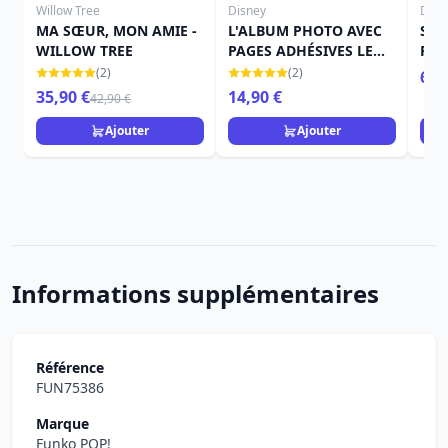
Willow Tree
Disney
Disn
MA SŒUR, MON AMIE -
L'ALBUM PHOTO AVEC
SAC
WILLOW TREE
PAGES ADHÉSIVES LE
PET
PETIT PRINCE
(2)
(2)
6,9
35,90 €
14,90 €
42,90 €
Ajouter
Ajouter
Informations supplémentaires
Référence
FUN75386
Marque
Funko POP!