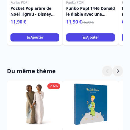
Funko POP!
Funko POP!
Funk
Pocket Pop arbre de
Funko Pop! 1446 Donald
Poc
Noël Tigrou - Disney
le diable avec une
mys
Winnie L'ourson
citrouille - Disney
Noël
11,90 €
11,90 €
6,9
16,90 €
Ajouter
Ajouter
Du même thème
-16%