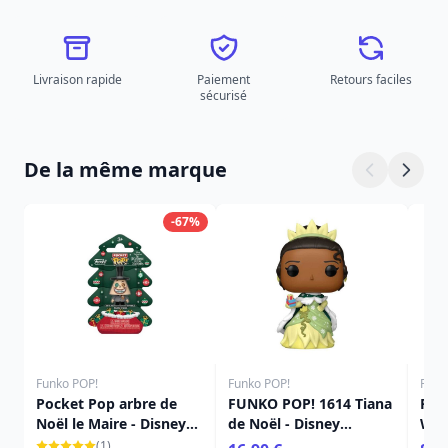
Livraison rapide
Paiement
Retours faciles
sécurisé
De la même marque
-67%
Funko POP!
Funko POP!
Funk
Pocket Pop arbre de
FUNKO POP! 1614 Tiana
Por
Noël le Maire - Disney
de Noël - Disney
Wall
L'étrange Noël De
Princess
(1)