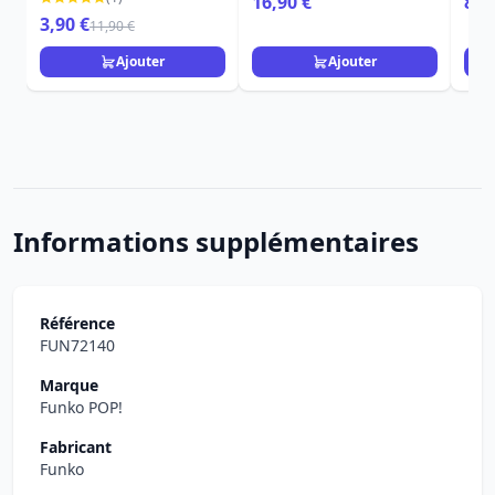
16,90 €
8,9
Monsieur Jack
3,90 €
11,90 €
Ajouter
Ajouter
Informations supplémentaires
Référence
FUN72140
Marque
Funko POP!
Fabricant
Funko