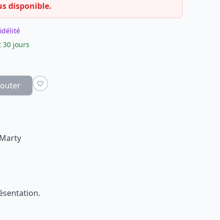
us disponible.
idélité
 30 jours
jouter
 Marty
ésentation.