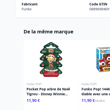
Fabricant
Code GTIN
Funko
0889698469
De la même marque
Funko POP!
Funko POP!
Pocket Pop arbre de Noël
Funko Pop! 1446
Tigrou - Disney Winnie
diable avec une c
L'ourson
Disney
11,90 €
11,90 €
16,90 €