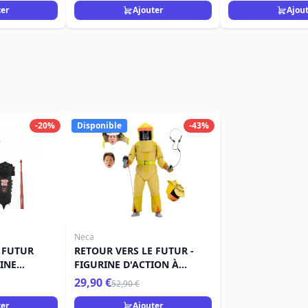
ter
Ajouter
Ajou
-20%
Disponible
-43%
Neca
 FUTUR
RETOUR VERS LE FUTUR -
RINE
FIGURINE D'ACTION À
TIMATE
L'ÉCHELLE 7" - ULTIMATE
29,90 €
52,90 €
TALES FROM SPACE MARTY
(BOÎTE 6)
ter
Ajouter