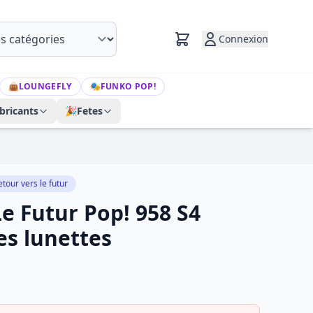
Connexion
👜
LOUNGEFLY
🎭
FUNKO POP!
bricants
🎉
Fetes
etour vers le futur
e Futur Pop! 958 S4
es lunettes