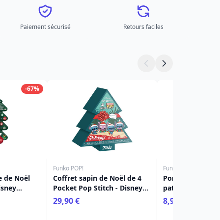
Paiement sécurisé
Retours faciles
-67%
Funko POP!
Funko POP!
e de Noël
Coffret sapin de Noël de 4
Porte-clés Pocke
isney
Pocket Pop Stitch - Disney
patiné - Disney
De Monsieur
Lilo & Stitch
29,90 €
8,90 €