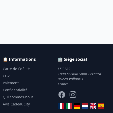
📋 Informations
🏢 Siège social
Carte de fidélité
L5C SAS
1890 chemin Saint Bernard
CGV
06220 Vallauris
Paiement
France
Confidentialité
Facebook
Instagram
Qui sommes-nous
Avis CadeauCity