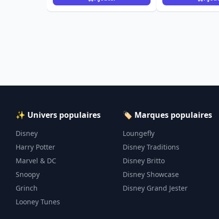
✨ Univers populaires
🏷️ Marques populaires
Disney
Loungefly
Harry Potter
Disney Traditions
Marvel & DC
Disney Britto
Snoopy
Disney Showcase
Grinch
Disney Grand Jester
Looney Tunes