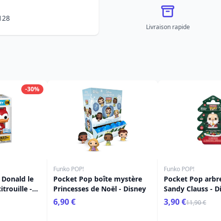
128
Livraison rapide
-30%
Funko POP!
Funko POP!
 Donald le
Pocket Pop boîte mystère
Pocket Pop arbr
itrouille -
Princesses de Noël - Disney
Sandy Clauss - D
L'étrange Noël 
6,90 €
3,90 €
11,90 €
Jack