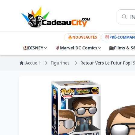
🔥
NOUVEAUTÉS
⏰
PRÉ-COMMAN
🏰
DISNEY
🦸
Marvel DC Comics
🎬
Films & Sé
Accueil
Figurines
Retour Vers Le Futur Pop! 