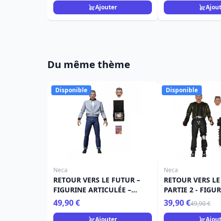
Ajouter
Ajou
Du même thème
Disponible
Disponible
Neca
Neca
RETOUR VERS LE FUTUR –
RETOUR VERS LE
FIGURINE ARTICULÉE –
PARTIE 2 - FIGU
ULTIMATE BIFF TANNEN
ARTICULÉE – UL
49,90 €
39,90 €
49,90 €
GRIFF TANNEN
Ajouter
Ajou