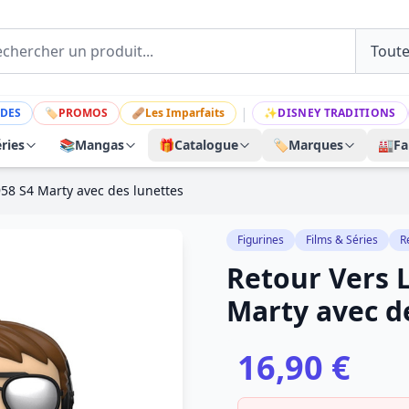
|
DES
🏷
PROMOS
🩹
Les Imparfaits
✨
DISNEY TRADITIONS
ries
📚
Mangas
🎁
Catalogue
🏷️
Marques
🏭
Fa
958 S4 Marty avec des lunettes
Figurines
Films & Séries
R
Retour Vers L
Marty avec d
16,90 €