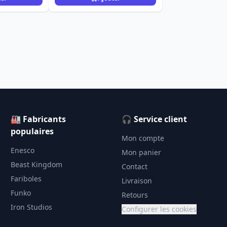
🏭 Fabricants
🎧 Service client
populaires
Mon compte
Enesco
Mon panier
Beast Kingdom
Contact
Fariboles
Livraison
Funko
Retours
Iron Studios
Configurer les cookies