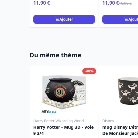
L'ourson
Disney
11,90 €
11,90 €
16,90 €
Ajouter
Ajou
Du même thème
-40%
Harry Potter Wizarding World
Disney
Harry Potter - Mug 3D - Voie
mug Disney L'ét
9 3/4
De Monsieur Jac