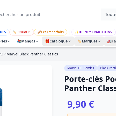
|
DES
🏷
PROMOS
🩹
Les Imparfaits
✨
DISNEY TRADITIONS
ries
📚
Mangas
🎁
Catalogue
🏷️
Marques
🏭
Fa
POP Marvel Black Panther Classics
Marvel DC Comics
Black Pant
Porte-clés P
Panther Class
9,90 €