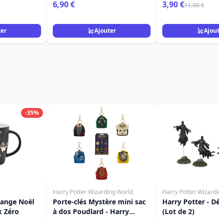
L'étrange Noël 
6,90 €
3,90 €
11,90 €
Jack
ter
Ajouter
Ajou
-35%
Harry Potter Wizarding World
Harry Potter Wizard
range Noël
Porte-clés Mystère mini sac
Harry Potter - D
k Zéro
à dos Poudlard - Harry
(Lot de 2)