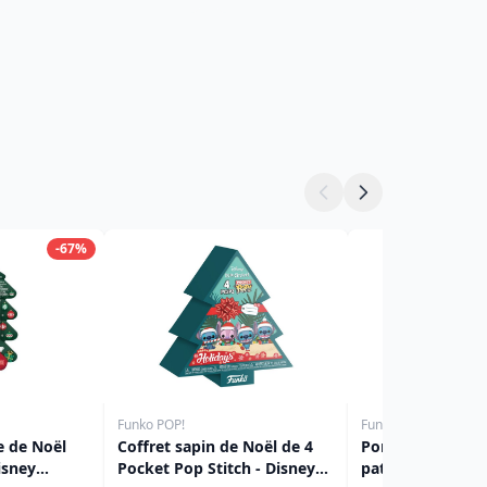
-67%
Funko POP!
Funko POP!
e de Noël
Coffret sapin de Noël de 4
Porte-clés Pocke
isney
Pocket Pop Stitch - Disney
patiné - Disney