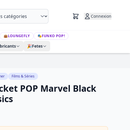
Connexion
👜
LOUNGEFLY
🎭
FUNKO POP!
bricants
🎉
Fetes
her
Films & Séries
ocket POP Marvel Black
ics