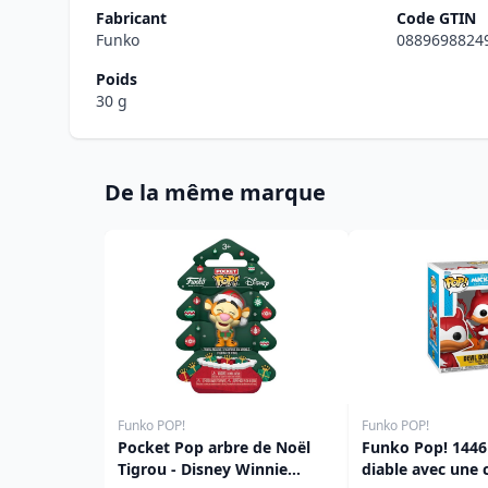
Fabricant
Code GTIN
Funko
0889698824
Poids
30 g
De la même marque
Funko POP!
Funko POP!
Pocket Pop arbre de Noël
Funko Pop! 1446
Tigrou - Disney Winnie
diable avec une c