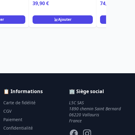
Story
39,90 €
74,90 €
79,90 €
ter
Ajouter
Ajou
📋 Informations
🏢 Siège social
Carte de fidélité
L5C SAS
1890 chemin Saint Bernard
CGV
06220 Vallauris
Paiement
France
Confidentialité
Facebook
Instagram