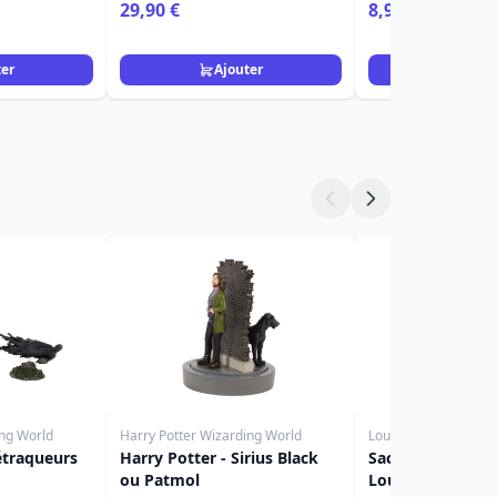
De Monsieur
Lilo & Stitch
29,90 €
8,90 €
ter
Ajouter
Ajou
ing World
Harry Potter Wizarding World
Loungefly
étraqueurs
Harry Potter - Sirius Black
Sac à dos Buzz l'É
ou Patmol
Loungefly Disney