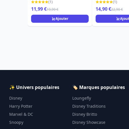
(1)
(1)
11,99 €
14,90 €
19,99 €
22,90 €
Ajouter
Ajou
✨ Univers populaires
🏷️ Marques populaires
Disney
Loungefly
Harry Potter
Disney Traditions
Marvel & DC
Disney Britto
Snoopy
Disney Showcase