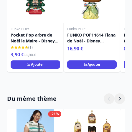
Funko POP!
Funko POP!
Funk
Pocket Pop arbre de
FUNKO POP! 1614 Tiana
Por
Noël le Maire - Disney
de Noël - Disney
Wall
L'étrange Noël De
Princess
(1)
16,90 €
8,9
Monsieur Jack
3,90 €
11,90 €
Ajouter
Ajouter
Du même thème
-21%