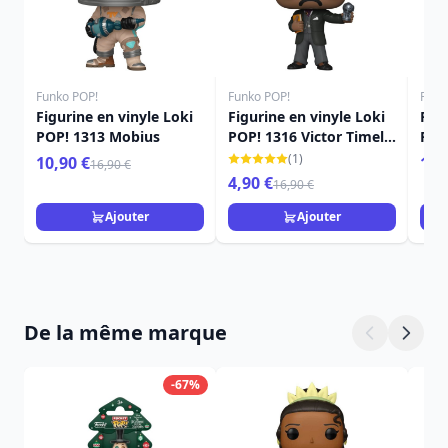
Funko POP!
Funko POP!
Funk
Figurine en vinyle Loki
Figurine en vinyle Loki
Figu
POP! 1313 Mobius
POP! 1316 Victor Timely
POP
9 cm
(1)
10,90 €
16,
16,90 €
4,90 €
16,90 €
Ajouter
Ajouter
De la même marque
-67%