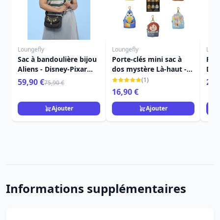
Loungefly
Loungefly
Loun
Sac à bandoulière bijou
Porte-clés mini sac à
Port
Aliens - Disney-Pixar
dos mystère Là-haut -
Dis
Loungefly Toy Story 5
Disney-Pixar Loungefly
(1)
59,90 €
24,
75,90 €
16,90 €
Ajouter
Ajouter
Informations supplémentaires