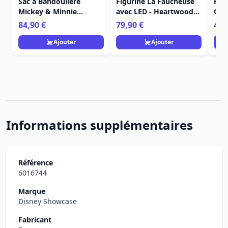
Sac à Bandoulière
Figurine La Faucheuse
Pin'
Mickey & Minnie
avec LED - Heartwood
Cos
fantômes
Creek
Stit
84,90 €
79,90 €
4,9
phosphorescent -
Lou
Disney Loungefly
Ajouter
Ajouter
Informations supplémentaires
Référence
6016744
Marque
Disney Showcase
Fabricant