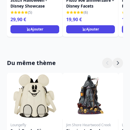
Stitch Halloween -
Pluto 90e anniversaire –
Mic
Disney Showcase
Disney Facets
Fac
(5)
(6)
29,90 €
19,90 €
16,
Ajouter
Ajouter
Du même thème
Loungefly
Jim Shore Heartwood Creek
Loun