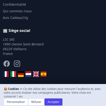
Confidentialité
Qui sommes-nous
Avis CadeauCity
🏢 Siège social
L5C SAS
1890 chemin Saint Bernard
06220 Vallauris
France
Facebook
Instagram
🍪 Cookies —
Ce site utilise des cookies pour mesurer l'audience et, avec
votre accord, évaluer nos campagnes publicitaires. Votre choix est
© 2011–2026 CadeauCity. Tous droits réservés.
conservé 1 an.
Personnaliser
Refuser
Accepter