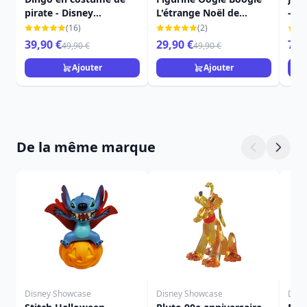
pirate - Disney
L'étrange Noël de
- L'
Traditions
Monsieur Jack - DISNEY
Mon
(16)
(2)
SHOWCASE
Sho
39,90 €
29,90 €
79,
49,90 €
49,90 €
Ajouter
Ajouter
De la même marque
Disney Showcase
Disney Showcase
Disn