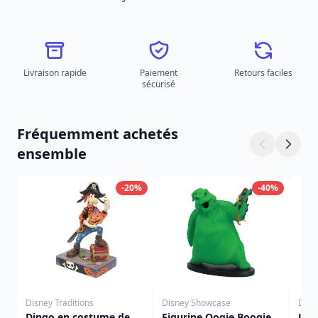
Livraison rapide
Paiement
Retours faciles
sécurisé
Fréquemment achetés
ensemble
-20%
-40%
Disney Traditions
Disney Showcase
Disn
Dingo en costume de
Figurine Oogie Boogie
Jac