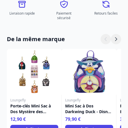
Livraison rapide
Paiement
Retours faciles
sécurisé
De la même marque
Loungefly
Loungefly
Loun
Porte-clés Mini Sac à
Mini Sac à Dos
Port
Dos Mystère des
Darkwing Duck - Disney
Bon
Acolytes des Princesses
Loungefly
Dis
12,90 €
79,90 €
39,
- Disney Loungefly