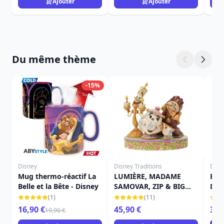
Ajouter
Ajouter
Du même thème
-15%
Disney
Disney Traditions
Disn
Mug thermo-réactif La
LUMIÈRE, MADAME
BEL
Belle et la Bête - Disney
SAMOVAR, ZIP & BIG
DIS
BEN – DISNEY
(1)
(11)
TRADITIONS
16,90 €
45,90 €
39,
19,90 €