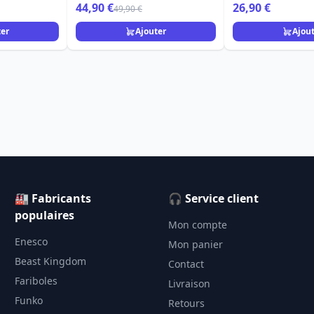
44,90 €
26,90 €
49,90 €
ter
Ajouter
Ajou
🏭 Fabricants
🎧 Service client
populaires
Mon compte
Enesco
Mon panier
Beast Kingdom
Contact
Fariboles
Livraison
Funko
Retours