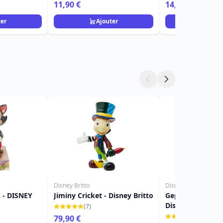
ome
Disney Home
11,90 €
14,90 €
ter
Ajouter
Ajou
Disney Britto
Disney Traditions
 - DISNEY
Jiminy Cricket - Disney Britto
Geppetto et Pino
Disney Tradition
(7)
(37)
79,90 €