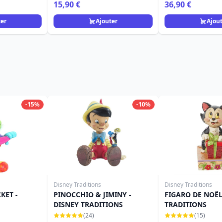
Collection
- Egan Disney H
15,90 €
36,90 €
ter
Ajouter
Ajou
-15%
-10%
Disney Traditions
Disney Traditions
KET -
PINOCCHIO & JIMINY -
FIGARO DE NOËL
DISNEY TRADITIONS
TRADITIONS
(24)
(15)