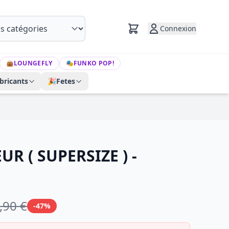
Connexion
👜
LOUNGEFLY
🎭
FUNKO POP!
bricants
🎉
Fetes
UR ( SUPERSIZE ) -
,90 €
-47%