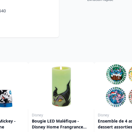
540
Disney
Disney
Mickey -
Bougie LED Maléfique -
Ensemble de 4 as
me
Disney Home Frangrance
dessert assorties