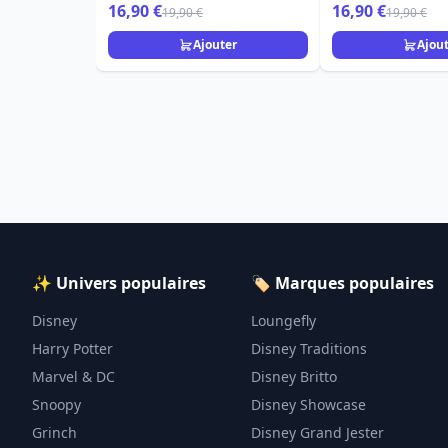
16,90 €
16,90 €
19,90 €
19,90 €
Ajouter
Ajou
✨ Univers populaires
🏷️ Marques populaires
Disney
Loungefly
Harry Potter
Disney Traditions
Marvel & DC
Disney Britto
Snoopy
Disney Showcase
Grinch
Disney Grand Jester