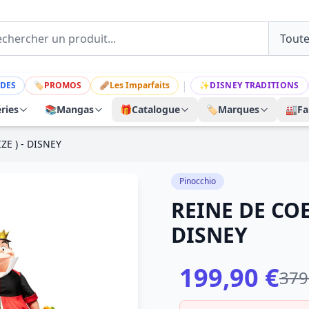
|
DES
🏷
PROMOS
🩹
Les Imparfaits
✨
DISNEY TRADITIONS
ries
📚
Mangas
🎁
Catalogue
🏷️
Marques
🏭
Fa
ZE ) - DISNEY
Pinocchio
REINE DE COE
DISNEY
199,90 €
379