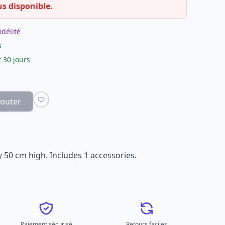
us disponible.
idélité
s
 30 jours
jouter
y 50 cm high. Includes 1 accessories.
Paiement sécurisé
Retours faciles