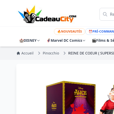
🔥
NOUVEAUTÉS
⏰
PRÉ-COMMAN
🏰
DISNEY
🦸
Marvel DC Comics
🎬
Films & Sé
Accueil
Pinocchio
REINE DE COEUR ( SUPERSI