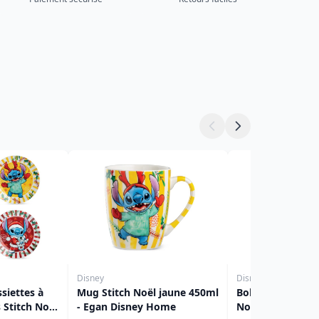
Disney
Disney
siettes à
Mug Stitch Noël jaune 450ml
Bol petit déjeune
 Stitch Noël
- Egan Disney Home
Noël rouge 520 m