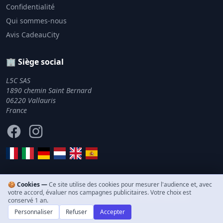
Confidentialité
Qui sommes-nous
Avis CadeauCity
🏢 Siège social
L5C SAS
1890 chemin Saint Bernard
06220 Vallauris
France
Facebook
Instagram
🍪 Cookies —
Ce site utilise des cookies pour mesurer l'audience et, avec
votre accord, évaluer nos campagnes publicitaires. Votre choix est
© 2011–2026 CadeauCity. Tous droits réservés.
conservé 1 an.
Personnaliser
Refuser
Accepter