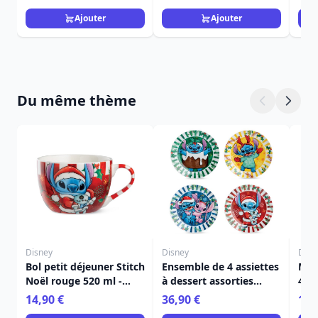
Ajouter
Ajouter
Du même thème
Disney
Disney
Disn
Bol petit déjeuner Stitch
Ensemble de 4 assiettes
Mug
Noël rouge 520 ml -
à dessert assorties
450
Egan Disney Home
Stitch Noël - Egan
Ho
14,90 €
36,90 €
11,
Disney Home