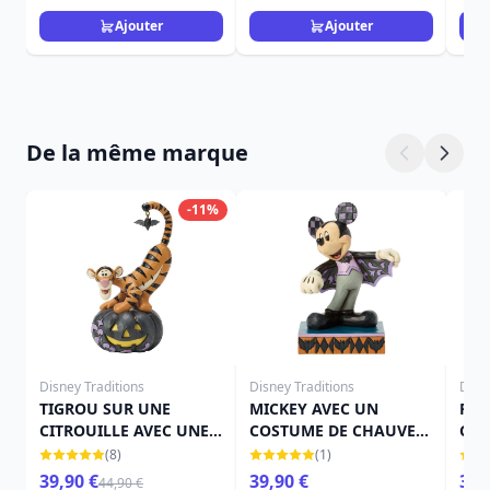
Ajouter
Ajouter
De la même marque
-11%
Disney Traditions
Disney Traditions
Disn
TIGROU SUR UNE
MICKEY AVEC UN
FÉE
CITROUILLE AVEC UNE
COSTUME DE CHAUVE-
CIT
CHAUVE-SOURIS -
SOURIS - DISNEY
TRA
(8)
(1)
DISNEY TRADITIONS
TRADITIONS
39,90 €
39,90 €
39,
44,90 €