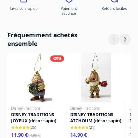
Livraison rapide
Paiement
Retours faciles
sécurisé
Fréquemment achetés
ensemble
-20%
Disney Traditions
Disney Traditions
Disn
DISNEY TRADITIONS
DISNEY TRADITIONS
DIS
JOYEUX (décor sapin)
ATCHOUM (décor sapin)
DOC
(25)
(21)
11,90 €
14,90 €
14,
14,90 €