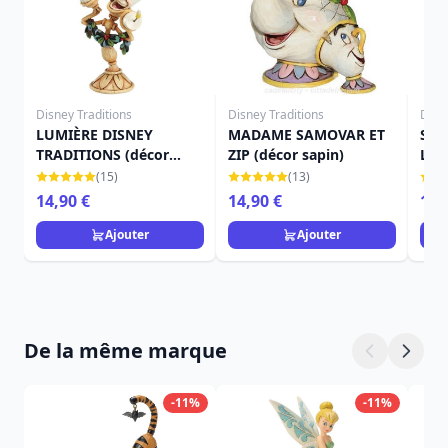
Disney Traditions
Disney Traditions
Disn
LUMIÈRE DISNEY
MADAME SAMOVAR ET
SUS
TRADITIONS (décor
ZIP (décor sapin)
LA 
sapin)
TRA
(15)
(13)
14,90 €
14,90 €
12,
Ajouter
Ajouter
De la même marque
-11%
-11%