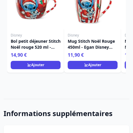
Disney
Disney
Disn
Bol petit déjeuner Stitch
Mug Stitch Noël Rouge
Mug
Noël rouge 520 ml -
450ml - Egan Disney
Noë
Egan Disney Home
Home
Dis
14,90 €
11,90 €
11,
Ajouter
Ajouter
Informations supplémentaires