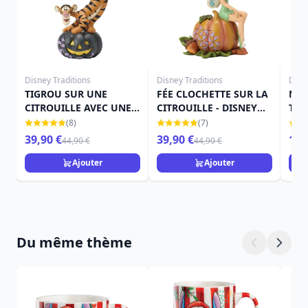
Disney Traditions
Disney Traditions
Disn
TIGROU SUR UNE
FÉE CLOCHETTE SUR LA
MIN
CITROUILLE AVEC UNE
CITROUILLE - DISNEY
THE
CHAUVE-SOURIS -
TRADITIONS
TRA
(8)
(7)
DISNEY TRADITIONS
39,90 €
39,90 €
15,
44,90 €
44,90 €
Ajouter
Ajouter
Du même thème