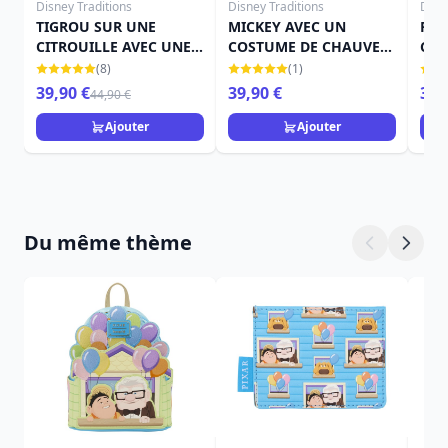
Disney Traditions
Disney Traditions
Disn
TIGROU SUR UNE
MICKEY AVEC UN
FÉE
CITROUILLE AVEC UNE
COSTUME DE CHAUVE-
CIT
CHAUVE-SOURIS -
SOURIS - DISNEY
TRA
(8)
(1)
DISNEY TRADITIONS
TRADITIONS
39,90 €
39,90 €
39,
44,90 €
Ajouter
Ajouter
Du même thème