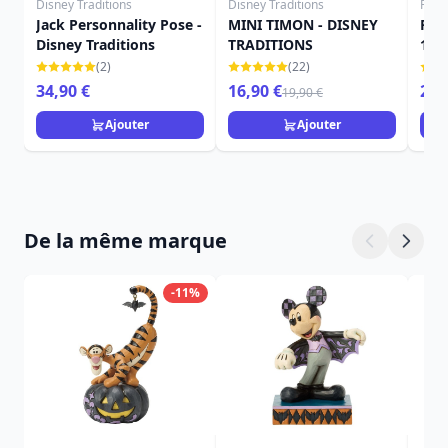
Disney Traditions
Disney Traditions
Funk
Jack Personnality Pose -
MINI TIMON - DISNEY
FUN
Disney Traditions
TRADITIONS
136
POR
(2)
(22)
L'E
34,90 €
16,90 €
29,
19,90 €
MON
Ajouter
Ajouter
De la même marque
-11%