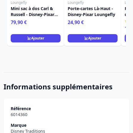
Loungefly
Loungefly
Loun
Mini sac à dos Carl &
Porte-cartes Là-Haut -
Port
Russell - Disney-Pixar
Disney-Pixar Loungefly
dos
Loungefly Là-Haut
Dis
79,90 €
24,90 €
16,
Ajouter
Ajouter
Informations supplémentaires
Référence
6014360
Marque
Disney Traditions