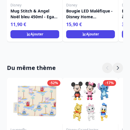
Disney
Disney
Disn
Mug Stitch & Angel
Bougie LED Maléfique -
Ens
Noël bleu 450ml - Egan
Disney Home
à de
Disney Home
Frangrance Collection
Stit
11,90 €
15,90 €
36,
Dis
Ajouter
Ajouter
Du même thème
-52%
-17%
Loungefly
Disney Grand Jester
Loun