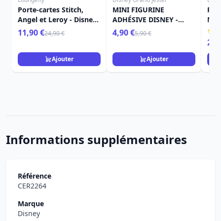
Porte-cartes Stitch,
MINI FIGURINE
POR
Angel et Leroy - Disney
ADHÉSIVE DISNEY -
MIN
Loungefly Lilo & Stitch
GRAND JESTER
- D
11,90 €
4,90 €
24,90 €
5,90 €
LIL
24,
Ajouter
Ajouter
Informations supplémentaires
Référence
CER2264
Marque
Disney