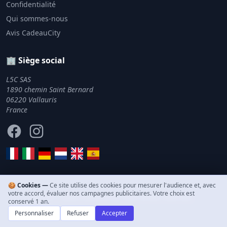
Confidentialité
Qui sommes-nous
Avis CadeauCity
🏢 Siège social
L5C SAS
1890 chemin Saint Bernard
06220 Vallauris
France
Facebook
Instagram
🍪 Cookies —
Ce site utilise des cookies pour mesurer l'audience et, avec
votre accord, évaluer nos campagnes publicitaires. Votre choix est
© 2011–2026 CadeauCity. Tous droits réservés.
conservé 1 an.
Personnaliser
Refuser
Accepter