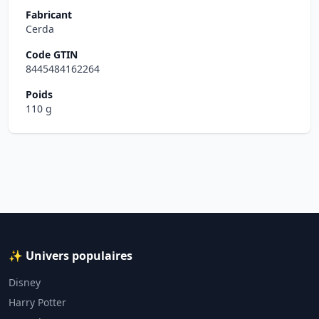
Fabricant
Cerda
Code GTIN
8445484162264
Poids
110 g
✨ Univers populaires
Disney
Harry Potter