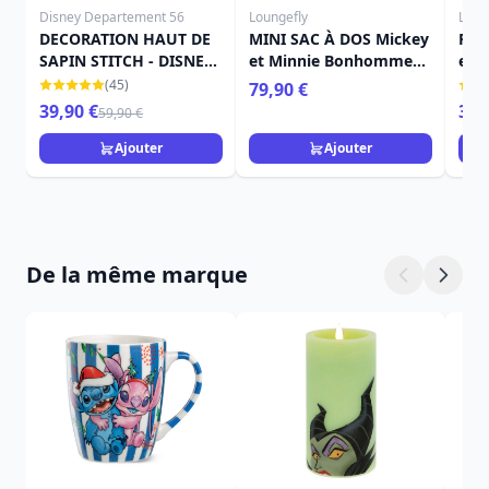
Disney Departement 56
Loungefly
Loun
DECORATION HAUT DE
MINI SAC À DOS Mickey
POR
SAPIN STITCH - DISNEY
et Minnie Bonhomme
et 
DEPT.56
de Neige - DISNEY
de 
(45)
79,90 €
LOUNGEFLY
LOU
39,90 €
39,
59,90 €
Ajouter
Ajouter
De la même marque