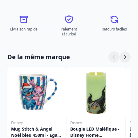
Livraison rapide
Paiement
Retours faciles
sécurisé
De la même marque
Disney
Disney
Disn
Mug Stitch & Angel
Bougie LED Maléfique -
Ens
Noël bleu 450ml - Egan
Disney Home
à de