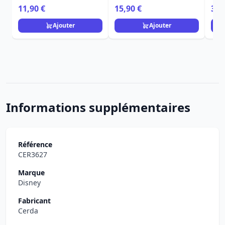
Disney Home
Frangrance Collection
Stit
11,90 €
15,90 €
36,
Dis
Ajouter
Ajouter
Informations supplémentaires
Référence
CER3627
Marque
Disney
Fabricant
Cerda