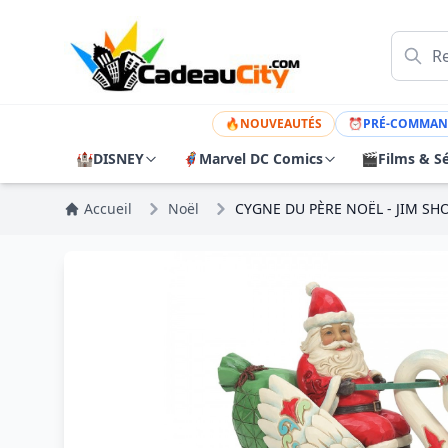
🔥
NOUVEAUTÉS
⏰
PRÉ-COMMAN
🏰
DISNEY
🦸
Marvel DC Comics
🎬
Films & Sé
Accueil
Noël
CYGNE DU PÈRE NOËL - JIM S