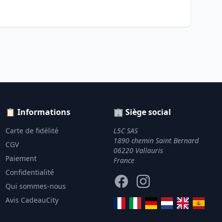
📋 Informations
🏢 Siège social
Carte de fidélité
L5C SAS
1890 chemin Saint Bernard
CGV
06220 Vallauris
Paiement
France
Confidentialité
Facebook
Instagram
Qui sommes-nous
Avis CadeauCity