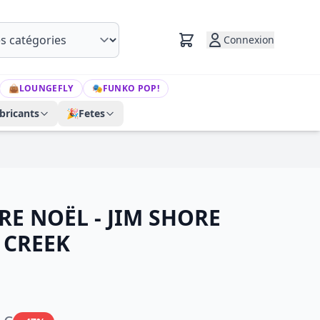
Connexion
👜
LOUNGEFLY
🎭
FUNKO POP!
bricants
🎉
Fetes
RE NOËL - JIM SHORE
CREEK