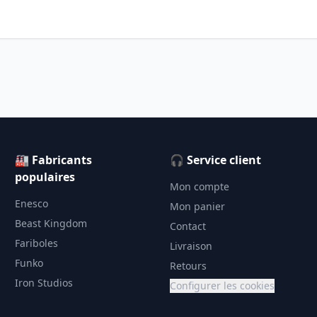
🏭 Fabricants
🎧 Service client
populaires
Mon compte
Enesco
Mon panier
Beast Kingdom
Contact
Fariboles
Livraison
Funko
Retours
Iron Studios
Configurer les cookies