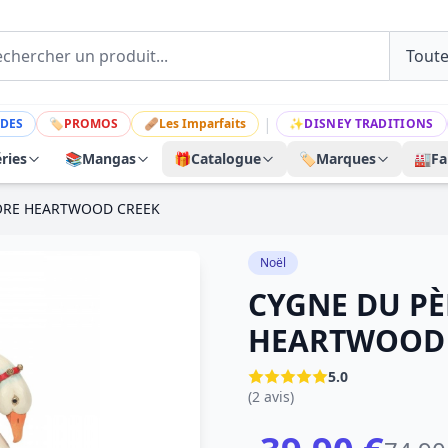
|
DES
🏷
PROMOS
🩹
Les Imparfaits
✨
DISNEY TRADITIONS
ries
📚
Mangas
🎁
Catalogue
🏷️
Marques
🏭
Fa
HORE HEARTWOOD CREEK
Noël
CYGNE DU PÈ
HEARTWOOD 
5.0
(2 avis)