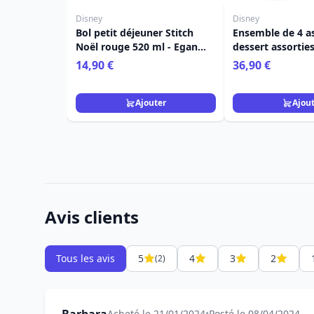
Disney
Disney
Bol petit déjeuner Stitch
Ensemble de 4 as
Noël rouge 520 ml - Egan
dessert assorties
Disney Home
- Egan Disney H
14,90 €
36,90 €
Ajouter
Ajou
Avis clients
Tous les avis
5
4
3
2
(2)
Acheté le 21/01/2024
•
Posté le 08/04/2024