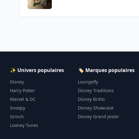
✨ Univers populaires
🏷️ Marques populaires
Disney
Loungefly
Harry Potter
Disney Traditions
Marvel & DC
Disney Britto
Snoopy
Disney Showcase
Grinch
Disney Grand Jester
Looney Tunes