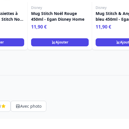
Disney
Disney
siettes à
Mug Stitch Noël Rouge
Mug Stitch & An
 Stitch Noël
450ml - Egan Disney Home
bleu 450ml - Ega
ome
Home
11,90 €
11,90 €
ter
Ajouter
Ajou
1
Avec photo