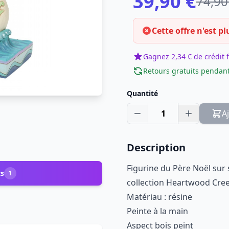
39,90 €
74,90
Cette offre n'est pl
Gagnez 2,34 € de crédit f
Retours gratuits pendant
Quantité
1
A
Description
Figurine du Père Noël sur 
ts
1
collection Heartwood Creek
Matériau : résine
Peinte à la main
Aspect bois peint