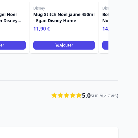
Disney
Disney
gel Noël
Mug Stitch Noël jaune 450ml
Bol petit déjeune
n Disney
- Egan Disney Home
Noël vert 520 ml
Disney Home
11,90 €
14,90 €
ter
Ajouter
Ajou
5.0
sur 5
(2 avis)