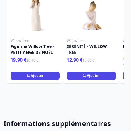
Willow Tree
Willow Tree
Will
Figurine Willow Tree -
SÉRÉNITÉ - WILLOW
ICI
PETIT ANGE DE NOËL
TREE
TRE
19,90 €
12,90 €
29,90 €
19,90 €
15,
Ajouter
Ajouter
Informations supplémentaires