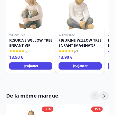
Willow Tree
Willow Tree
Will
FIGURINE WILLOW TREE
FIGURINE WILLOW TREE
FIG
ENFANT VIF
ENFANT IMAGINATIF
ENF
(2)
(2)
14,
13,90 €
13,90 €
Ajouter
Ajouter
De la même marque
-33%
-35%