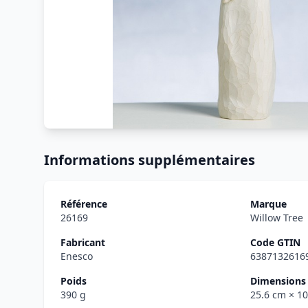
Informations supplémentaires
Référence
Marque
26169
Willow Tree
Fabricant
Code GTIN
Enesco
6387132616
Poids
Dimensions 
390 g
25.6 cm
× 1