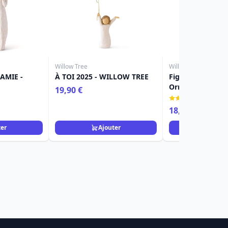
Willow Tree
Willow Tree
AMIE -
À TOI 2025 - WILLOW TREE
Figurine Willow T
Ornement fille 2
19,90 €
(1)
18,90 €
ter
Ajouter
Ajou