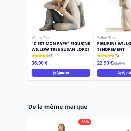
Willow Tree
Willow Tree
"C'EST MON PAPA" FIGURINE
FIGURINE WILL
WILLOW TREE SUSAN LORDI
TENDREMENT
(5)
(3)
36,90 €
22,90 €
32,90 €
Ajouter
Ajou
De la même marque
-33%