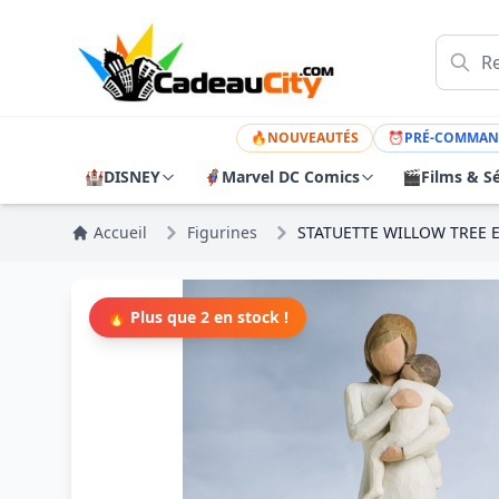
🔥
NOUVEAUTÉS
⏰
PRÉ-COMMAN
🏰
DISNEY
🦸
Marvel DC Comics
🎬
Films & Sé
Accueil
Figurines
STATUETTE WILLOW TREE
🔥 Plus que 2 en stock !