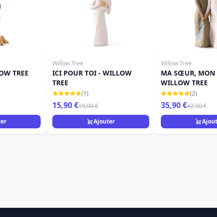
Willow Tree
Willow Tree
LOW TREE
ICI POUR TOI - WILLOW
MA SŒUR, MON 
TREE
WILLOW TREE
(1)
(2)
15,90 €
35,90 €
19,90 €
42,90 €
ter
Ajouter
Ajou