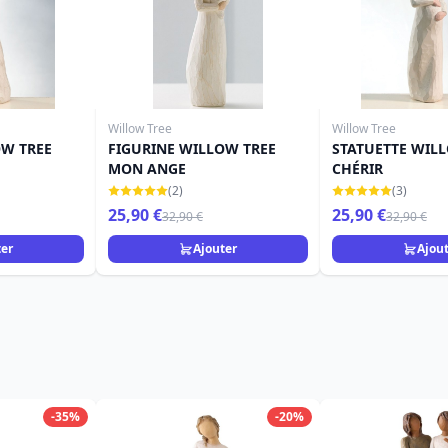
Willow Tree
Willow Tree
OW TREE
FIGURINE WILLOW TREE
STATUETTE WIL
MON ANGE
CHÉRIR
(2)
(3)
25,90 €
25,90 €
32,90 €
32,90 €
ter
Ajouter
Ajou
-35%
-20%