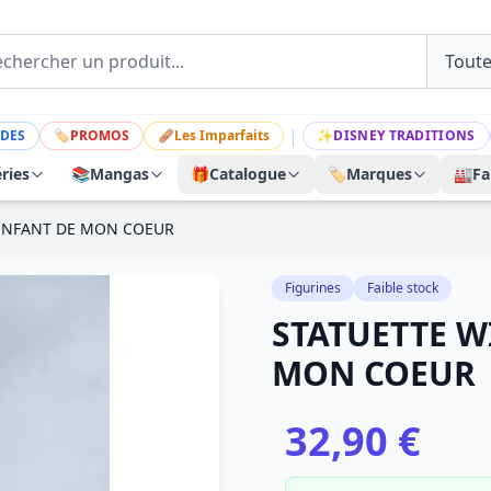
|
DES
🏷
PROMOS
🩹
Les Imparfaits
✨
DISNEY TRADITIONS
ries
📚
Mangas
🎁
Catalogue
🏷️
Marques
🏭
Fa
 ENFANT DE MON COEUR
Figurines
Faible stock
STATUETTE W
MON COEUR
32,90 €