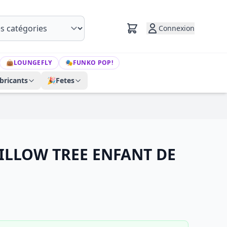
Connexion
👜
LOUNGEFLY
🎭
FUNKO POP!
bricants
🎉
Fetes
ILLOW TREE ENFANT DE