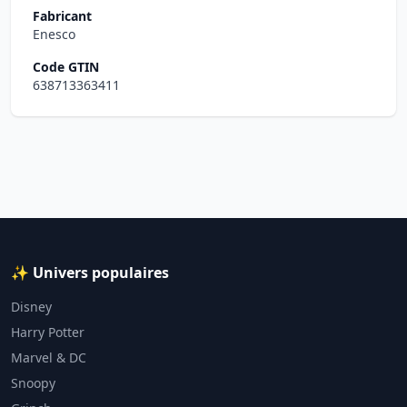
Fabricant
Enesco
Code GTIN
638713363411
✨ Univers populaires
Disney
Harry Potter
Marvel & DC
Snoopy