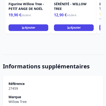
Figurine Willow Tree -
SÉRÉNITÉ - WILLOW
ICI
PETIT ANGE DE NOËL
TREE
TRE
19,90 €
12,90 €
29,90 €
19,90 €
15,
Ajouter
Ajouter
Informations supplémentaires
Référence
27459
Marque
Willow Tree