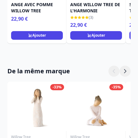
ANGE AVEC POMME
ANGE WILLOW TREE DE
STA
WILLOW TREE
L'HARMONIE
TRE
(3)
22,90 €
22,90 €
24,
Ajouter
Ajouter
De la même marque
-33%
-35%
Willow Tree
Willow Tree
Will