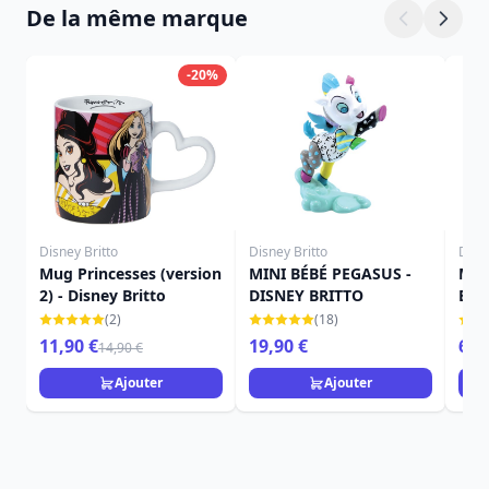
De la même marque
-20%
Disney Britto
Disney Britto
Disne
Mug Princesses (version
MINI BÉBÉ PEGASUS -
Min
2) - Disney Britto
DISNEY BRITTO
Brit
(2)
(18)
11,90 €
19,90 €
69,
14,90 €
Ajouter
Ajouter