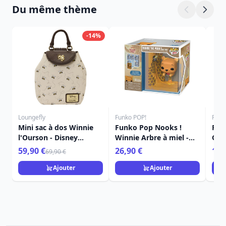
Du même thème
-14%
Loungefly
Funko POP!
Funk
Mini sac à dos Winnie
Funko Pop Nooks !
FUN
l'Ourson - Disney
Winnie Arbre à miel -
Our
Loungefly
Disney Winnie l'Ourson
Dis
59,90 €
26,90 €
16,
69,90 €
Ajouter
Ajouter