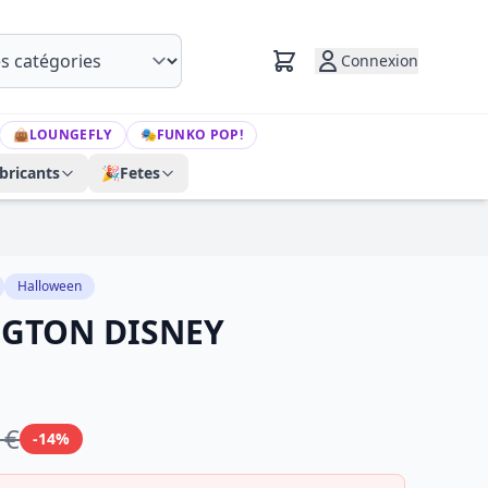
Connexion
👜
LOUNGEFLY
🎭
FUNKO POP!
bricants
🎉
Fetes
Halloween
NGTON DISNEY
 €
-14%