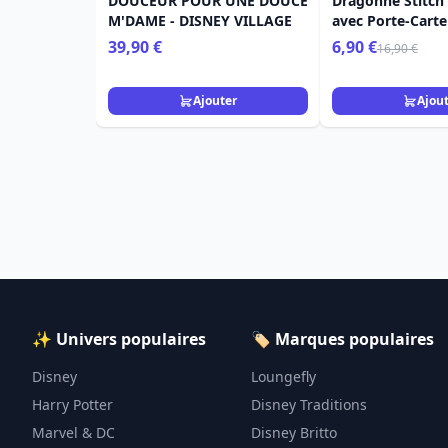
DOUCEUR POUR UNE DOUCE
Dragonne Stitch
M'DAME - DISNEY VILLAGE
avec Porte-Carte 
Stitch
39,90 €
6,90 €
16,90 €
Ajouter
Ajou
✨ Univers populaires
🏷️ Marques populaires
Disney
Loungefly
Harry Potter
Disney Traditions
Marvel & DC
Disney Britto