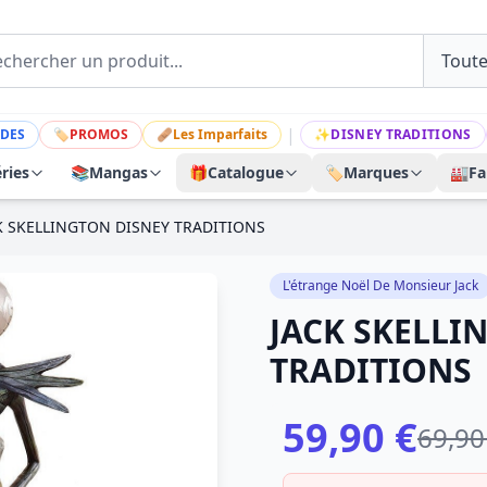
|
DES
🏷
PROMOS
🩹
Les Imparfaits
✨
DISNEY TRADITIONS
ries
📚
Mangas
🎁
Catalogue
🏷️
Marques
🏭
Fa
K SKELLINGTON DISNEY TRADITIONS
L'étrange Noël De Monsieur Jack
JACK SKELLI
TRADITIONS
59,90 €
69,90