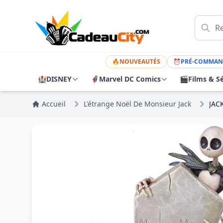
🔥
NOUVEAUTÉS
⏰
PRÉ-COMMAN
🏰
DISNEY
🦸
Marvel DC Comics
🎬
Films & Sé
Accueil
L'étrange Noël De Monsieur Jack
JAC