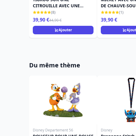
CITROUILLE AVEC UNE
DE CHAUVE-SOUR
CHAUVE-SOURIS - DISNEY
DISNEY TRADITI
(8)
(1)
TRADITIONS
39,90 €
39,90 €
44,90 €
Ajouter
Ajou
Du même thème
Disney Departement 56
Disney