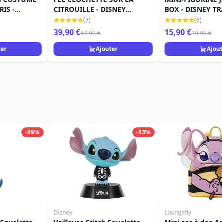
IS -
CITROUILLE - DISNEY
BOX - DISNEY T
ONS
TRADITIONS
(7)
(6)
39,90 €
15,90 €
44,90 €
19,90 €
ter
Ajouter
Ajou
-59%
-53%
Disney
Loungefly