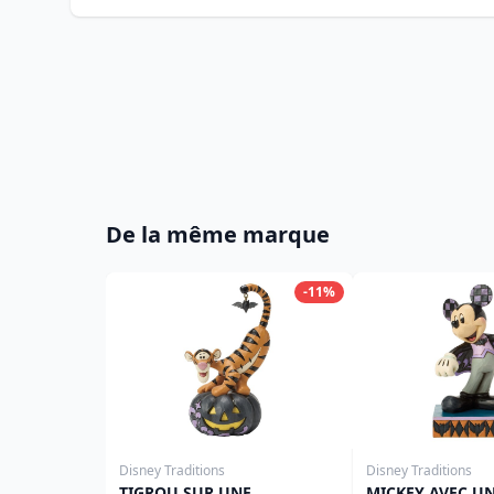
De la même marque
-11%
Disney Traditions
Disney Traditions
TIGROU SUR UNE
MICKEY AVEC U