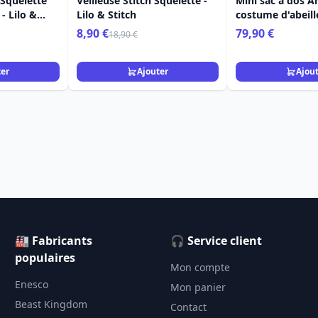
 Squelette
Veilleuse Stitch Squelette -
Mini sac à dos A
- Lilo &
Lilo & Stitch
costume d'abeill
Loungefly Lilo &
8,90 €
79,90 €
18,90 €
ter
Ajouter
Ajou
🏭 Fabricants
🎧 Service client
populaires
Mon compte
Enesco
Mon panier
Beast Kingdom
Contact