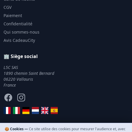
CGV
Paiement
Confidentialité
Qui sommes-nous
Avis CadeauCity
🏢 Siège social
L5C SAS
1890 chemin Saint Bernard
06220 Vallauris
France
Facebook
Instagram
🍪 Cookies —
Ce site utilise des cookies pour mesurer l'audience et, avec