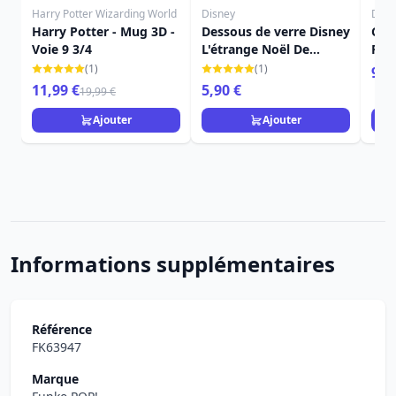
Harry Potter Wizarding World
Disney
Disn
Harry Potter - Mug 3D -
Dessous de verre Disney
CAR
Voie 9 3/4
L'étrange Noël De
PRE
Monsieur Jack
BEE
(1)
(1)
9,9
11,99 €
5,90 €
19,99 €
Ajouter
Ajouter
Informations supplémentaires
Référence
FK63947
Marque