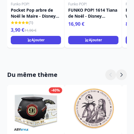
Funko POP!
Funko POP!
Funk
Pocket Pop arbre de
FUNKO POP! 1614 Tiana
Por
Noël le Maire - Disney
de Noël - Disney
Wall
L'étrange Noël De
Princess
(1)
16,90 €
8,9
Monsieur Jack
3,90 €
11,90 €
Ajouter
Ajouter
Du même thème
-40%