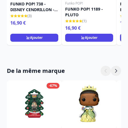
Funko POP!
FUNKO POP! 738 -
Fun
FUNKO POP! 1189 -
DISNEY CENDRILLON -
Bam
PLUTO
EN ROBE ROSE
Anni
(3)
(1)
16,90 €
16,
16,90 €
Ajouter
Ajouter
De la même marque
-67%