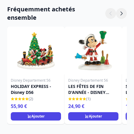
Fréquemment achetés
ensemble
Disney Departement 56
Disney Departement 56
Disn
HOLIDAY EXPRESS -
LES FÊTES DE FIN
SUS
Disney D56
D'ANNÉE - DISNEY
LA 
VILLAGE
TRA
(2)
(1)
55,90 €
24,90 €
12,
Ajouter
Ajouter