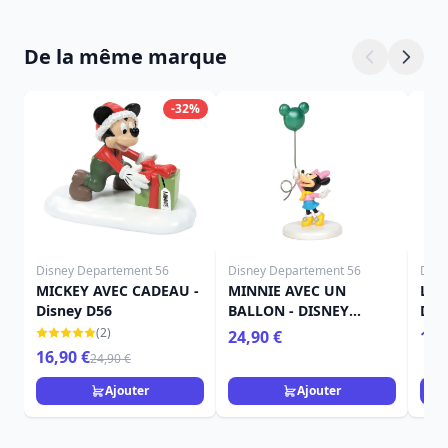
De la même marque
-32%
Disney Departement 56
Disney Departement 56
Disn
MICKEY AVEC CADEAU -
MINNIE AVEC UN
LA 
Disney D56
BALLON - DISNEY
DIS
VILLAGE
(2)
24,90 €
109
16,90 €
24,90 €
Ajouter
Ajouter