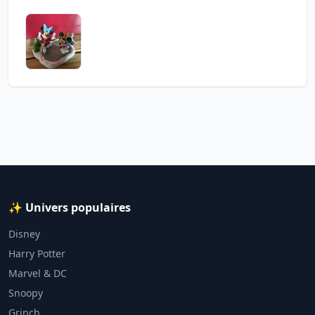
✨ Univers populaires
Disney
Harry Potter
Marvel & DC
Snoopy
Grinch