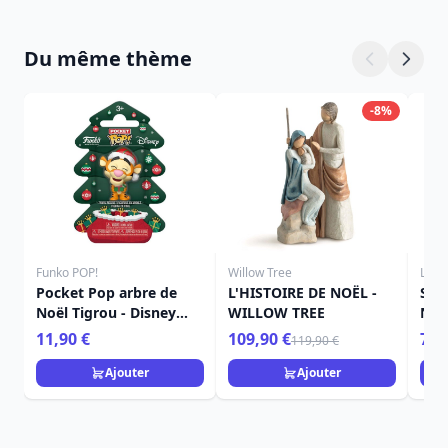
Du même thème
-8%
Funko POP!
Willow Tree
Loun
Pocket Pop arbre de
L'HISTOIRE DE NOËL -
Sac
Noël Tigrou - Disney
WILLOW TREE
Noë
Winnie L'ourson
Lou
11,90 €
109,90 €
74,
119,90 €
Ajouter
Ajouter