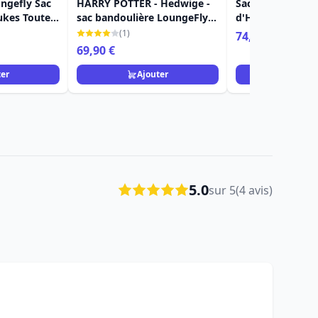
ngefly Sac
HARRY POTTER - Hedwige -
Sac à bandoulièr
ukes Toutes
sac bandoulière LoungeFly
d'Hermione - Lo
cots
« Exclusif »
Harry Potter
(1)
74,90 €
69,90 €
ter
Ajouter
Ajou
5.0
sur 5
(4 avis)