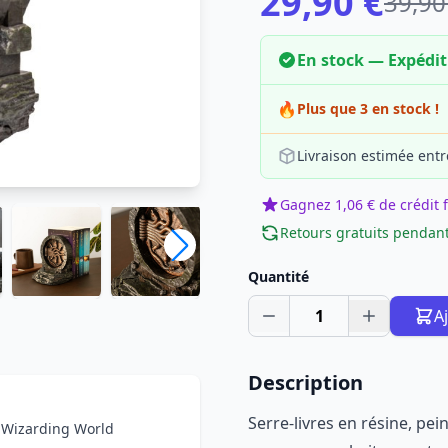
29,90 €
39,90
En stock — Expédi
🔥
Plus que 3 en stock !
Livraison estimée entr
Gagnez 1,06 € de crédit f
Retours gratuits pendant
Quantité
1
A
Description
Serre-livres en résine, pei
r Wizarding World