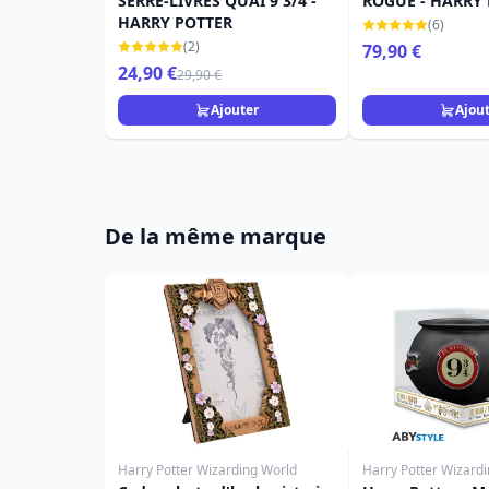
SERRE-LIVRES QUAI 9 3/4 -
ROGUE - HARRY
HARRY POTTER
(6)
(2)
79,90 €
24,90 €
29,90 €
Ajouter
Ajou
De la même marque
Harry Potter Wizarding World
Harry Potter Wizard