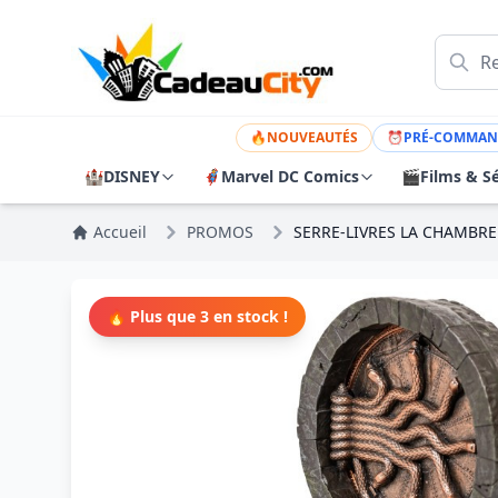
🔥
NOUVEAUTÉS
⏰
PRÉ-COMMAN
🏰
DISNEY
🦸
Marvel DC Comics
🎬
Films & Sé
Accueil
PROMOS
SERRE-LIVRES LA CHAMBRE
🔥 Plus que 3 en stock !