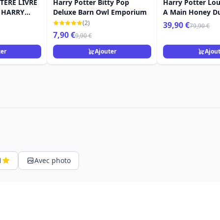
TERE LIVRE
Harry Potter Bitty Pop
Harry Potter Lou
- HARRY
Deluxe Barn Owl Emporium
A Main Honey D
FLY
les saveurs Hari
(2)
39,90 €
79,90 €
7,90 €
9,90 €
ter
Ajouter
Ajou
1
Avec photo