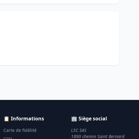
📋 Informations
🏢 Siège social
Carte de fidélité
L5C SAS
1890 chemin Saint Bernard
CGV