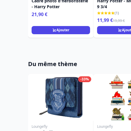
Cadre photo d'herboristerie
Harry Potter - M
- Harry Potter
9 3/4
(1)
21,90 €
11,99 €
19,99 €
Ajouter
Ajou
Du même thème
-33%
Loungefly
Loungefly