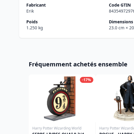
Fabricant
Code GTIN
Erik
8435497297
Poids
Dimensions 
1.250 kg
23.0 cm
× 2
Fréquemment achetés ensemble
-17%
Harry Potter Wizarding World
Harry Potter Wizard