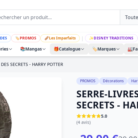
|
DES
🏷
PROMOS
🩹
Les Imparfaits
✨
DISNEY TRADITIONS
ries
📚
Mangas
🎁
Catalogue
🏷️
Marques
🏭
Fa
 DES SECRETS - HARRY POTTER
PROMOS
Décorations
Har
SERRE-LIVRE
SECRETS - H
5.0
(4 avis)