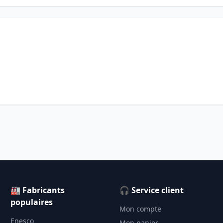
🏭 Fabricants
🎧 Service client
populaires
Mon compte
Enesco
Mon panier