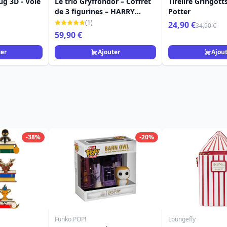
ug 3D - Voie
Le trio Gryffondor – Coffret
Tirelire Gringott
de 3 figurines – HARRY
Potter
POTTER
(1)
24,90 €
34,90 €
59,90 €
ter
Ajouter
Ajou
-38%
-20%
Funko POP!
Loungefly