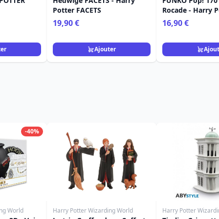
 POTTER
Hedwige FACETS - Harry
FUNKO Pop! 170
Potter FACETS
Rocade - Harry P
19,90 €
16,90 €
ter
Ajouter
Ajou
-40%
ing World
Harry Potter Wizarding World
Harry Potter Wizard