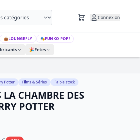
Connexion
👜
LOUNGEFLY
🎭
FUNKO POP!
bricants
🎉
Fetes
ry Potter
Films & Séries
Faible stock
S LA CHAMBRE DES
ARRY POTTER