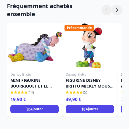
Fréquemment achetés
ensemble
Précommande
Disney Britto
Disney Britto
Disne
MINI FIGURINE
FIGURINE DISNEY
Mic
BOURRIQUET ET LE
BRITTO MICKEY MOUSE
Amo
PAPILLON DISNEY
CM.15
(14)
(5)
BRITTO
19,90 €
39,90 €
79,
Ajouter
Ajouter