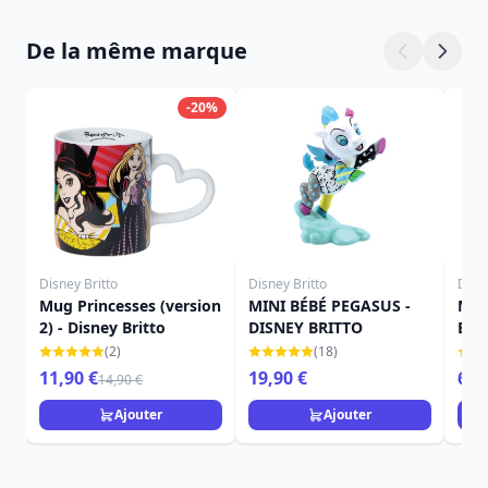
De la même marque
-20%
Disney Britto
Disney Britto
Disne
Mug Princesses (version
MINI BÉBÉ PEGASUS -
Min
2) - Disney Britto
DISNEY BRITTO
Brit
(2)
(18)
11,90 €
19,90 €
69,
14,90 €
Ajouter
Ajouter