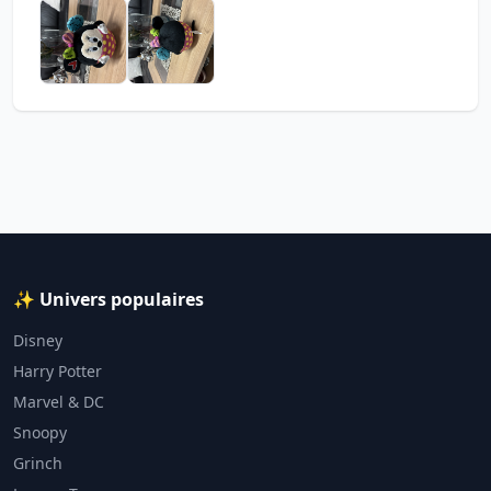
✨ Univers populaires
Disney
Harry Potter
Marvel & DC
Snoopy
Grinch