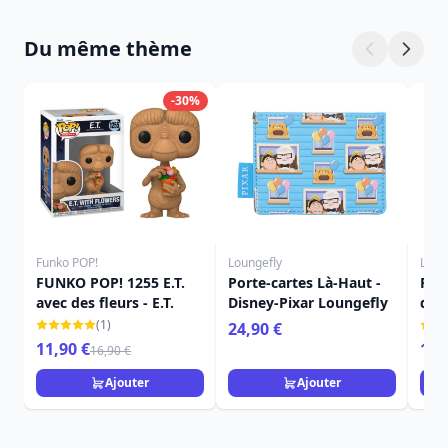
Du même thème
-30%
Funko POP!
Loungefly
Loun
FUNKO POP! 1255 E.T.
Porte-cartes Là-Haut -
Port
avec des fleurs - E.T.
Disney-Pixar Loungefly
dos
Dis
(1)
24,90 €
11,90 €
16,
16,90 €
Ajouter
Ajouter