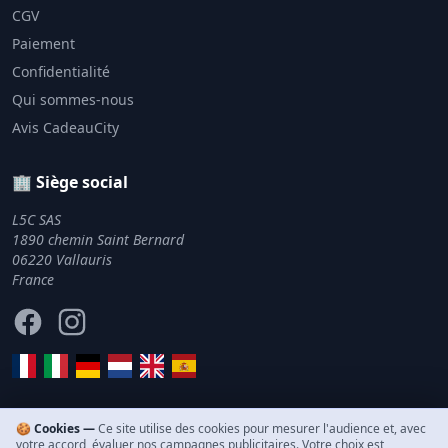
CGV
Paiement
Confidentialité
Qui sommes-nous
Avis CadeauCity
🏢 Siège social
L5C SAS
1890 chemin Saint Bernard
06220 Vallauris
France
Facebook
Instagram
🍪 Cookies —
Ce site utilise des cookies pour mesurer l'audience et, avec
votre accord, évaluer nos campagnes publicitaires. Votre choix est