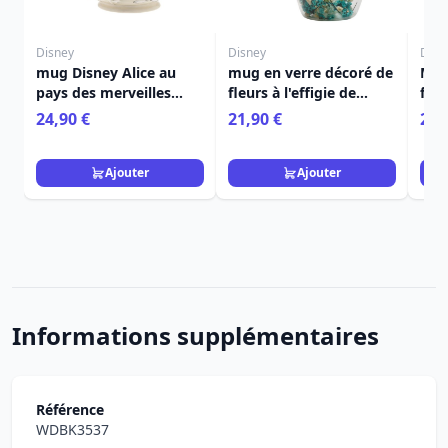
Disney
Disney
Disn
mug Disney Alice au
mug en verre décoré de
Mug
pays des merveilles
fleurs à l'effigie de
flor
Lapin Blanc
Cendrillon, princesse
Past
24,90 €
21,90 €
21,
Disney
Ajouter
Ajouter
Informations supplémentaires
Référence
WDBK3537