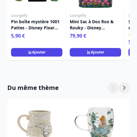
Loungefly
Loungefly
Loun
Pin boîte mystère 1001
Mini Sac à Dos Rox &
Sac
Pattes - Disney Pixar
Rouky - Disney
et 
Loungefly
Loungefly
Lou
5,90 €
79,90 €
59,
Ajouter
Ajouter
Du même thème