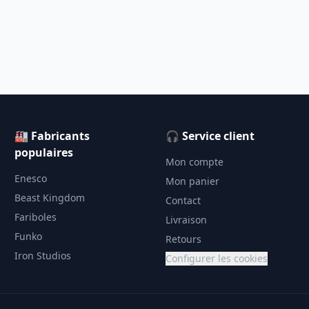
🏭 Fabricants
🎧 Service client
populaires
Mon compte
Enesco
Mon panier
Beast Kingdom
Contact
Fariboles
Livraison
Funko
Retours
Iron Studios
Configurer les cookies