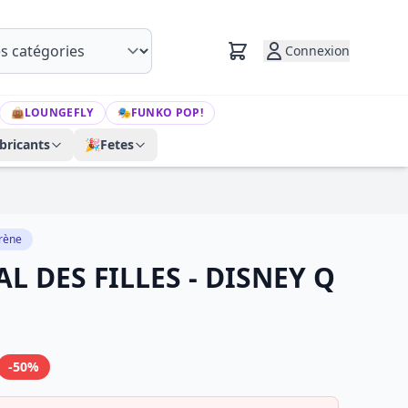
Connexion
👜
LOUNGEFLY
🎭
FUNKO POP!
bricants
🎉
Fetes
irène
AL DES FILLES - DISNEY Q
-50%