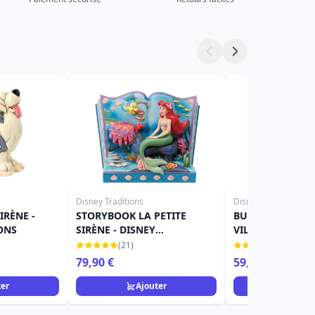
Disney Traditions
Disney
IRÈNE -
STORYBOOK LA PETITE
BUSTE URSULA -
ONS
SIRÈNE - DISNEY
VILLAINS SERIES
TRADITIONS
(21)
(6)
79,90 €
59,90 €
ter
Ajouter
Ajou