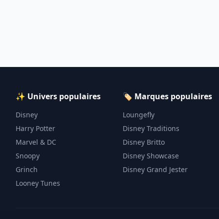
✨ Univers populaires
🏷️ Marques populaires
Disney
Loungefly
Harry Potter
Disney Traditions
Marvel & DC
Disney Britto
Snoopy
Disney Showcase
Grinch
Disney Grand Jester
Looney Tunes