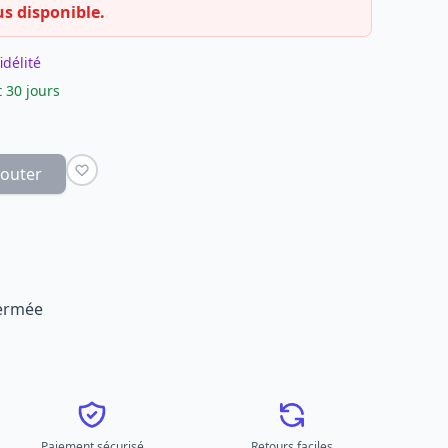
us disponible.
idélité
 30 jours
jouter
fermée
Paiement sécurisé
Retours faciles