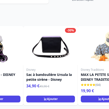
-30%
Disney
Disney Traditions
- DISNEY
Sac à bandoulière Ursula la
MAX LA PETITE S
petite sirène - Disney
DISNEY TRADITI
(64)
34,90 €
49,90 €
19,90 €
ter
Ajouter
Ajou