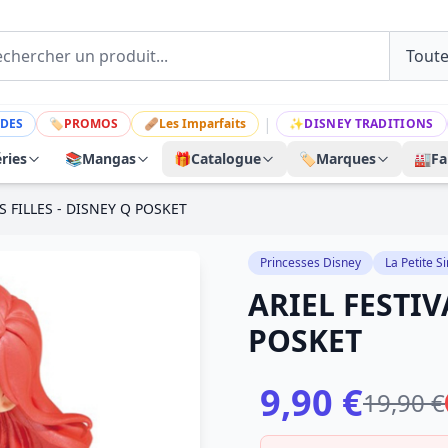
|
DES
🏷
PROMOS
🩹
Les Imparfaits
✨
DISNEY TRADITIONS
ries
📚
Mangas
🎁
Catalogue
🏷️
Marques
🏭
Fa
S FILLES - DISNEY Q POSKET
Princesses Disney
La Petite S
ARIEL FESTIV
POSKET
9,90 €
19,90 €