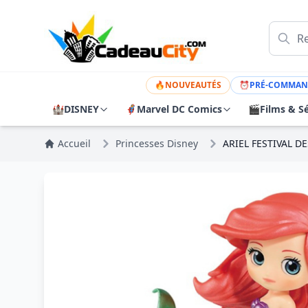
🔥
NOUVEAUTÉS
⏰
PRÉ-COMMAN
🏰
DISNEY
🦸
Marvel DC Comics
🎬
Films & Sé
Accueil
Princesses Disney
ARIEL FESTIVAL DE