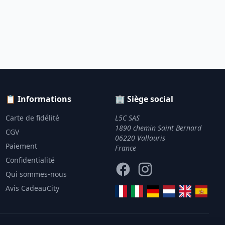
📋 Informations
🏢 Siège social
Carte de fidélité
L5C SAS
1890 chemin Saint Bernard
CGV
06220 Vallauris
Paiement
France
Confidentialité
Facebook
Instagram
Qui sommes-nous
Avis CadeauCity