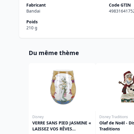
Fabricant
Code GTIN
Bandai
4983164175
Poids
210 g
Du même thème
Disney
Disney Traditions
VERRE SANS PIED JASMINE «
Olaf de Noël - D
LAISSEZ VOS RÊVES
Traditions