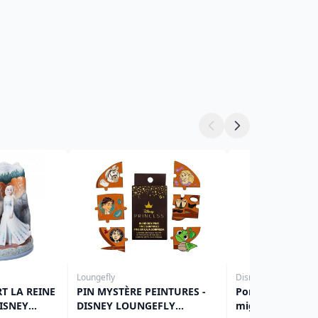
Loungefly
Disney
T LA REINE
PIN MYSTÈRE PEINTURES -
Porte-clés peluc
DISNEY
DISNEY LOUNGEFLY
mignonne modèle