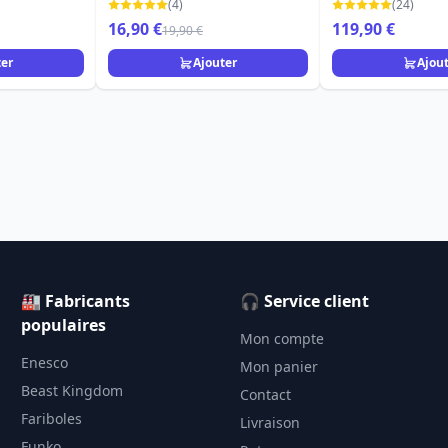
TRADITIONS
(4)
(24)
16,90 €
119,90 €
19,90 €
ter
Ajouter
Ajou
🏭 Fabricants
🎧 Service client
populaires
Mon compte
Enesco
Mon panier
Beast Kingdom
Contact
Fariboles
Livraison
Funko