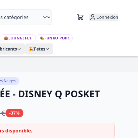
Connexion
👜
LOUNGEFLY
🎭
FUNKO POP!
bricants
🎉
Fetes
es Neiges
ÉE - DISNEY Q POSKET
 €
-37%
us disponible.