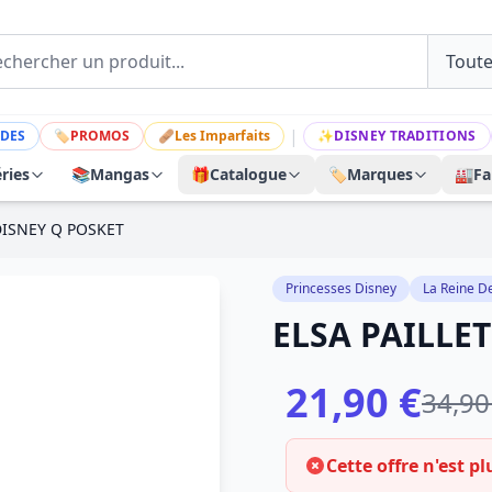
|
DES
🏷
PROMOS
🩹
Les Imparfaits
✨
DISNEY TRADITIONS
ries
📚
Mangas
🎁
Catalogue
🏷️
Marques
🏭
Fa
 DISNEY Q POSKET
Princesses Disney
La Reine D
ELSA PAILLET
21,90 €
34,90
Cette offre n'est pl