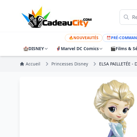
🔥
NOUVEAUTÉS
⏰
PRÉ-COMMAN
🏰
DISNEY
🦸
Marvel DC Comics
🎬
Films & Sé
Accueil
Princesses Disney
ELSA PAILLETÉE -