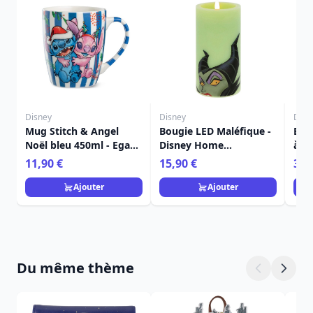
Disney
Disney
Disn
Mug Stitch & Angel
Bougie LED Maléfique -
Ens
Noël bleu 450ml - Egan
Disney Home
à de
Disney Home
Frangrance Collection
Stit
11,90 €
15,90 €
36,
Dis
Ajouter
Ajouter
Du même thème