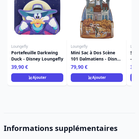
Loungefly
Loungefly
Loun
Portefeuille Darkwing
Mini Sac à Dos Scène
Sac
Duck - Disney Loungefly
101 Dalmatiens - Disney
- D
Loungefly
39,90 €
79,90 €
34,
Ajouter
Ajouter
Informations supplémentaires