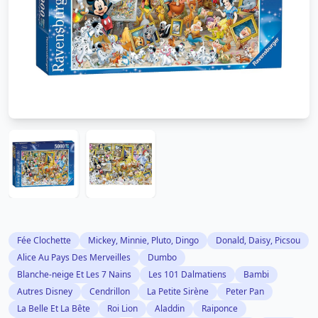
Fée Clochette
Mickey, Minnie, Pluto, Dingo
Donald, Daisy, Picsou
Alice Au Pays Des Merveilles
Dumbo
Blanche-neige Et Les 7 Nains
Les 101 Dalmatiens
Bambi
Autres Disney
Cendrillon
La Petite Sirène
Peter Pan
La Belle Et La Bête
Roi Lion
Aladdin
Raiponce