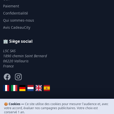
Paiement
Confidentialité
Qui sommes-nous
Avis CadeauCity
🏢 Siège social
L5C SAS
1890 chemin Saint Bernard
06220 Vallauris
France
Facebook
Instagram
🍪 Cookies —
Ce site utilise des cookies pour mesurer l'audience et, avec
votre accord, évaluer nos campagnes publicitaires. Votre choix est
© 2011–2026 CadeauCity. Tous droits réservés.
conservé 1 an.