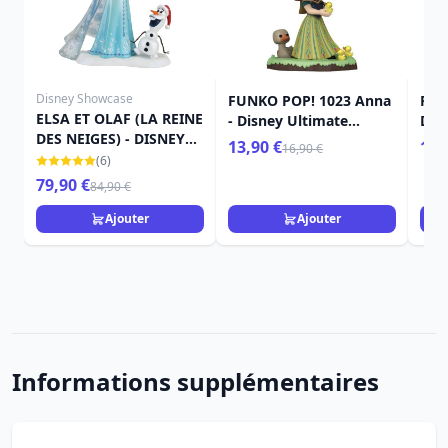
Disney Showcase
FUNKO POP! 1023 Anna
FUN
ELSA ET OLAF (LA REINE
- Disney Ultimate
DIS
DES NEIGES) - DISNEY
Princess
ELS
13,90 €
16,
16,90 €
SHOWCASE
(6)
79,90 €
84,90 €
Ajouter
Ajouter
Informations supplémentaires