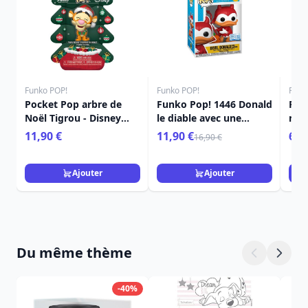
Funko POP!
Funko POP!
Funk
Pocket Pop arbre de
Funko Pop! 1446 Donald
Poc
Noël Tigrou - Disney
le diable avec une
mys
Winnie L'ourson
citrouille - Disney
Noël
11,90 €
11,90 €
6,9
16,90 €
Ajouter
Ajouter
Du même thème
-40%