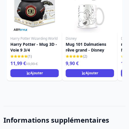
Harry Potter Wizarding World
Disney
Disn
Harry Potter - Mug 3D -
Mug 101 Dalmatiens
mug
Voie 9 3/4
rêve grand - Disney
Noë
Zér
(1)
(2)
11,99 €
9,90 €
14,
19,99 €
Ajouter
Ajouter
Informations supplémentaires