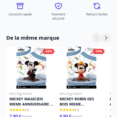
Livraison rapide
Paiement
Retours faciles
sécurisé
De la même marque
-60%
-50%
Mini Egg Attack
Mini Egg Attack
Mini
MICKEY MAGICIEN
MICKEY ROBIN DES
Lilo
90EME ANNIVERSAIRE -
BOIS 90EME
Att
DISNEY MINI EGG
ANNIVERSAIRE - DISNEY
Ass
(1)
(1)
ATTACK
MINI EGG ATTACK
fig
7,90 €
9,90 €
49,
19,90 €
19,90 €