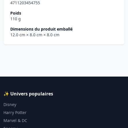
4711203454755
Poids
110 g
Dimensions du produit emballé
12.0 cm
× 8.0 cm
× 8.0 cm
✨ Univers populaires
Disney
Harry Potter
Marvel & DC