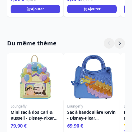
Ser
Ajouter
Ajouter
Du même thème
Loungefly
Loungefly
Loun
Mini sac à dos Carl &
Sac à bandoulière Kevin
Port
Russell - Disney-Pixar
- Disney-Pixar
dos
Loungefly Là-Haut
Loungefly Là-Haut
Dis
79,90 €
69,90 €
16,