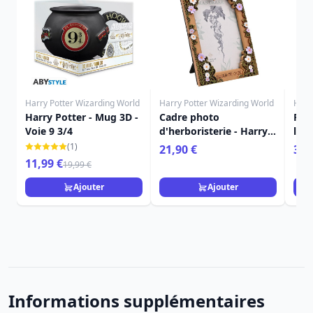
Harry Potter Wizarding World
Harry Potter Wizarding World
Harr
Harry Potter - Mug 3D -
Cadre photo
Fig
Voie 9 3/4
d'herboristerie - Harry
l'hi
Potter
Har
(1)
21,90 €
36,
11,99 €
19,99 €
Ajouter
Ajouter
Informations supplémentaires