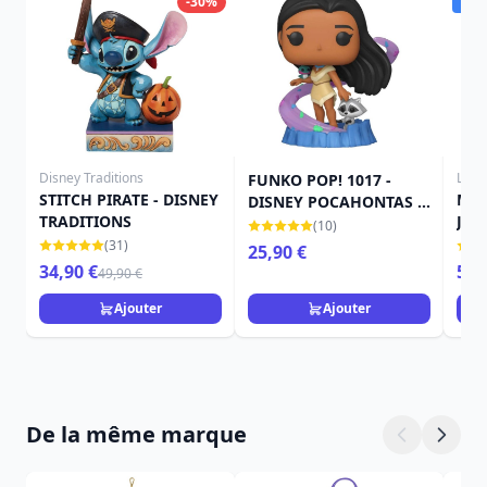
-30%
Dis
Disney Traditions
Loun
FUNKO POP! 1017 -
STITCH PIRATE - DISNEY
MIN
DISNEY POCAHONTAS -
TRADITIONS
JAC
ULTIMATE PRINCESSE
(10)
DIS
POCAHONTAS
(31)
25,90 €
34,90 €
59,
49,90 €
Ajouter
Ajouter
De la même marque