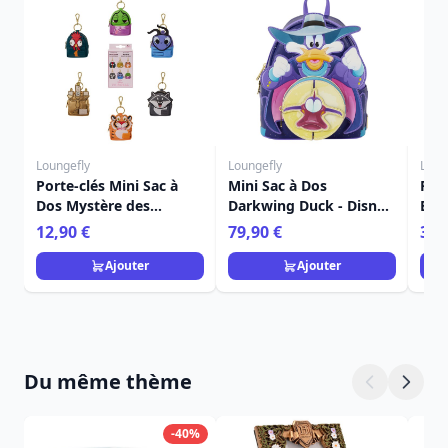
Loungefly
Loungefly
Loun
Porte-clés Mini Sac à
Mini Sac à Dos
Port
Dos Mystère des
Darkwing Duck - Disney
Bon
Acolytes des Princesses
Loungefly
Dis
12,90 €
79,90 €
39,
- Disney Loungefly
Ajouter
Ajouter
Du même thème
-40%