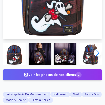
Voir les photos de nos clients
2
L'étrange Noël De Monsieur Jack
Halloween
Noël
Sacs à Dos
Mode & Beauté
Films & Séries