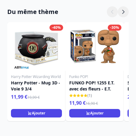
Du même thème
-40%
-30%
Harry Potter Wizarding World
Funko POP!
Disn
Harry Potter - Mug 3D -
FUNKO POP! 1255 E.T.
Stat
Voie 9 3/4
avec des fleurs - E.T.
Disn
(1)
11,99 €
22,
19,99 €
11,90 €
16,90 €
Ajouter
Ajouter