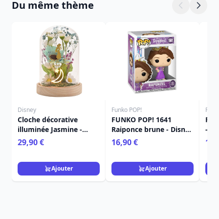
Du même thème
Disney
Funko POP!
Funk
Cloche décorative
FUNKO POP! 1641
FUN
illuminée Jasmine -
Raiponce brune - Disney
- D
Disney Pastel Princess
Raiponce
29,90 €
16,90 €
16,
Ajouter
Ajouter