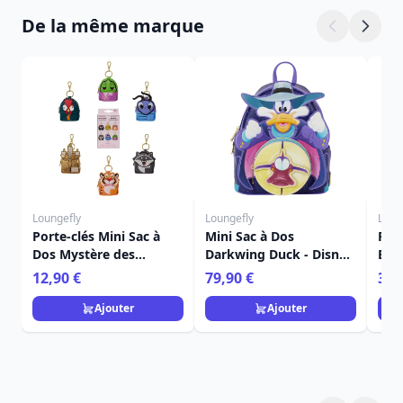
De la même marque
Loungefly
Loungefly
Loun
Porte-clés Mini Sac à
Mini Sac à Dos
Port
Dos Mystère des
Darkwing Duck - Disney
Bon
Acolytes des Princesses
Loungefly
Dis
12,90 €
79,90 €
39,
- Disney Loungefly
Ajouter
Ajouter