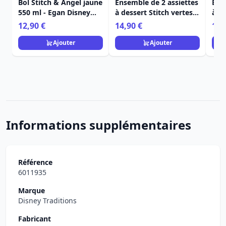
Bol Stitch & Angel jaune
Ensemble de 2 assiettes
Ens
550 ml - Egan Disney
à dessert Stitch vertes -
à de
Home
Egan Disney Home
bla
12,90 €
14,90 €
14,
Ho
Ajouter
Ajouter
Informations supplémentaires
Référence
6011935
Marque
Disney Traditions
Fabricant