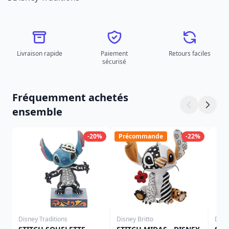
Livraison rapide
Paiement
Retours faciles
sécurisé
Fréquemment achetés
ensemble
-20%
Précommande
-22%
Disney Traditions
Disney Britto
Disn