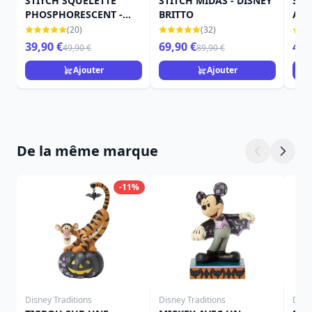
STITCH SQUELETTE
STITCH MIDAS - DISNEY
STI
PHOSPHORESCENT -
BRITTO
ANA
DISNEY TRADITIONS
TRA
(20)
(32)
39,90 €
69,90 €
49,
49,90 €
89,90 €
Ajouter
Ajouter
De la même marque
-11%
Disney Traditions
Disney Traditions
Disn