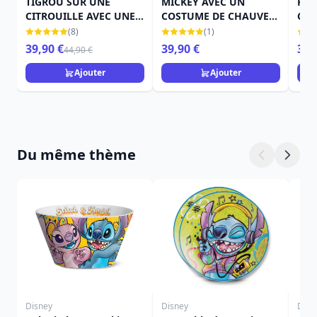
TIGROU SUR UNE
MICKEY AVEC UN
FÉE
CITROUILLE AVEC UNE
COSTUME DE CHAUVE-
CIT
CHAUVE-SOURIS -
SOURIS - DISNEY
TRA
(8)
(1)
DISNEY TRADITIONS
TRADITIONS
39,90 €
39,90 €
39,
44,90 €
Ajouter
Ajouter
Du même thème
Disney
Disney
Disn