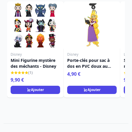
Disney
Disney
Loun
Mini Figurine mystère
Porte-clés pour sac à
Sac 
des méchants - Disney
dos en PVC doux au
mon
toucher, Raiponce -
Pol
(1)
4,90 €
Disney Princesses
Lou
9,90 €
94,
Sir
Ajouter
Ajouter