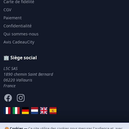
Carte de fidélité
CGV
Paiement
Confidentialité
Qui sommes-nous
Avis CadeauCity
🏢 Siège social
L5C SAS
1890 chemin Saint Bernard
06220 Vallauris
France
Facebook
Instagram
🍪 Cookies —
Ce site utilise des cookies pour mesurer l'audience et, avec