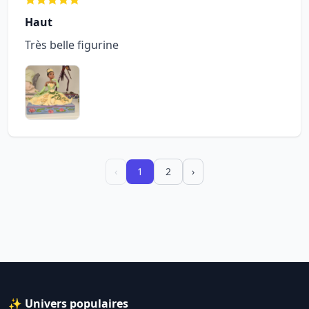
Haut
Très belle figurine
‹
1
2
›
✨ Univers populaires