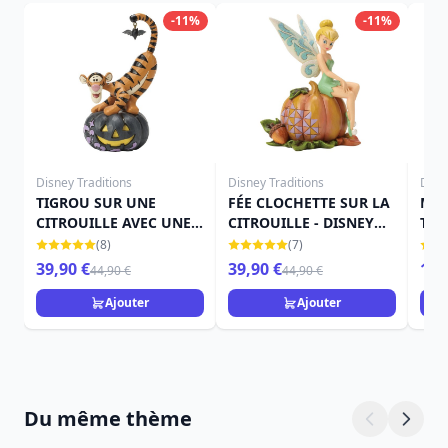
-11%
-11%
Disney Traditions
Disney Traditions
Disn
TIGROU SUR UNE
FÉE CLOCHETTE SUR LA
MIN
CITROUILLE AVEC UNE
CITROUILLE - DISNEY
THE
CHAUVE-SOURIS -
TRADITIONS
TRA
(8)
(7)
DISNEY TRADITIONS
39,90 €
39,90 €
15,
44,90 €
44,90 €
Ajouter
Ajouter
Du même thème