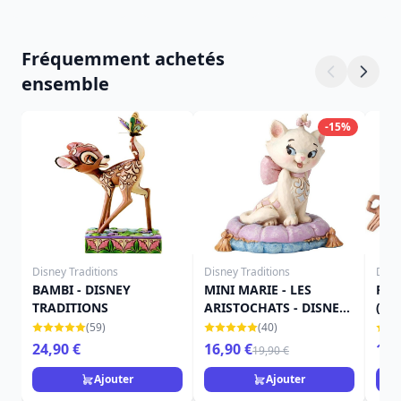
Fréquemment achetés
ensemble
-15%
Disney Traditions
Disney Traditions
Disn
BAMBI - DISNEY
MINI MARIE - LES
FIG
TRADITIONS
ARISTOCHATS - DISNEY
(LE
TRADITIONS JIM SHORE
TRA
(59)
(40)
24,90 €
16,90 €
15,
19,90 €
Ajouter
Ajouter