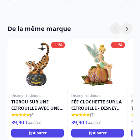
De la même marque
-11%
-11%
Disney Traditions
Disney Traditions
Disn
TIGROU SUR UNE
FÉE CLOCHETTE SUR LA
MIN
CITROUILLE AVEC UNE
CITROUILLE - DISNEY
THE
CHAUVE-SOURIS -
TRADITIONS
TRA
(8)
(7)
DISNEY TRADITIONS
39,90 €
39,90 €
15,
44,90 €
44,90 €
Ajouter
Ajouter