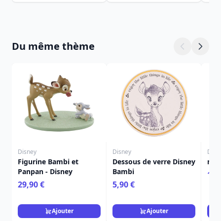
Du même thème
Disney
Disney
Disn
Figurine Bambi et
Dessous de verre Disney
mug
Panpan - Disney
Bambi
16,
29,90 €
5,90 €
Ajouter
Ajouter