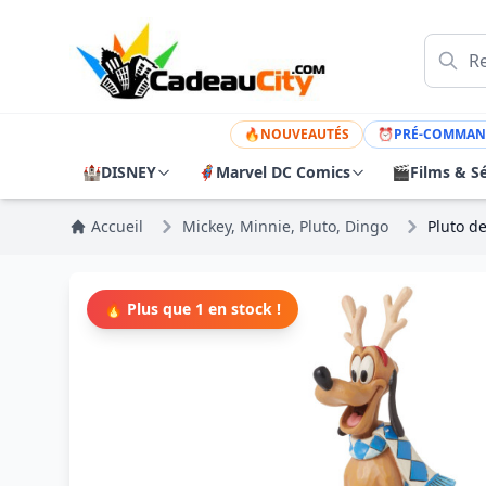
🔥
NOUVEAUTÉS
⏰
PRÉ-COMMAN
🏰
DISNEY
🦸
Marvel DC Comics
🎬
Films & Sé
Accueil
Mickey, Minnie, Pluto, Dingo
Pluto de
🔥 Plus que 1 en stock !