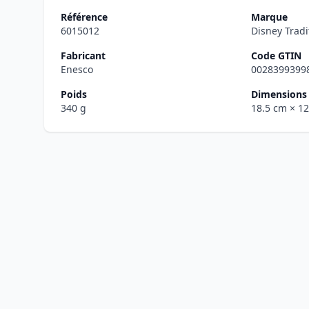
Référence
Marque
6015012
Disney Tradi
Fabricant
Code GTIN
Enesco
0028399399
Poids
Dimensions 
340 g
18.5 cm
× 1