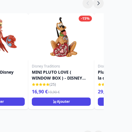
-15%
Disney Traditions
Disney Traditions
 Disney
MINI PLUTO LOVE (
Pluto clochette 
WINDOW BOX ) - DISNEY
la queue - Disney
TRADITIONS
(25)
(9)
16,90 €
29,90 €
19,90 €
39,90 €
ter
Ajouter
Ajou