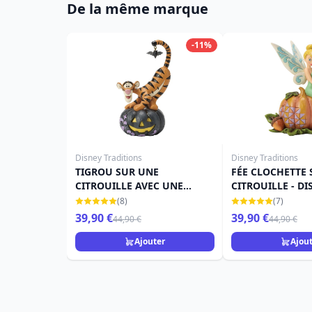
De la même marque
-11%
Disney Traditions
Disney Traditions
TIGROU SUR UNE
FÉE CLOCHETTE 
CITROUILLE AVEC UNE
CITROUILLE - DI
CHAUVE-SOURIS - DISNEY
TRADITIONS
(8)
(7)
TRADITIONS
39,90 €
39,90 €
44,90 €
44,90 €
Ajouter
Ajou