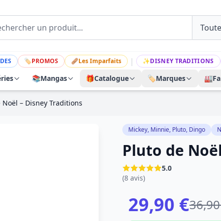
|
DES
🏷
PROMOS
🩹
Les Imparfaits
✨
DISNEY TRADITIONS
ries
📚
Mangas
🎁
Catalogue
🏷️
Marques
🏭
Fa
 Noël – Disney Traditions
Mickey, Minnie, Pluto, Dingo
N
Pluto de Noël
5.0
(8 avis)
29,90 €
36,90