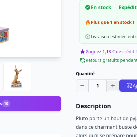
En stock — Expédi
🔥
Plus que 1 en stock !
Livraison estimée entr
Gagnez 1,13 € de crédit f
Retours gratuits pendant
Quantité
1
A
s
10
Description
Pluto porte un haut de py
dans ce charmant buste de 
alors qu'il se prépare po