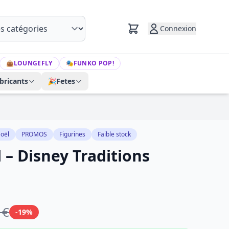
Connexion
👜
LOUNGEFLY
🎭
FUNKO POP!
bricants
🎉
Fetes
oël
PROMOS
Figurines
Faible stock
 – Disney Traditions
 €
-19%