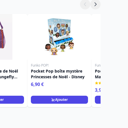
Funko POP!
Funko POP!
e de Noël
Pocket Pop boîte mystère
Pocket Pop arbre
ungefly
Princesses de Noël - Disney
Maire - Disney L
Noël De Monsieu
(1)
6,90 €
3,90 €
11,90 €
ter
Ajouter
Ajou