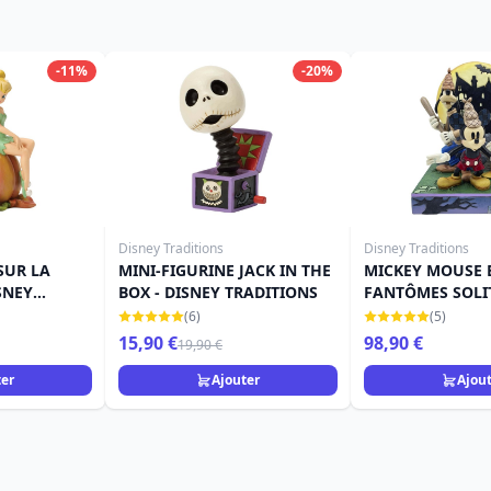
-11%
-20%
Disney Traditions
Disney Traditions
SUR LA
MINI-FIGURINE JACK IN THE
MICKEY MOUSE E
SNEY
BOX - DISNEY TRADITIONS
FANTÔMES SOLIT
DISNEY TRADITI
(6)
(5)
15,90 €
98,90 €
19,90 €
ter
Ajouter
Ajou