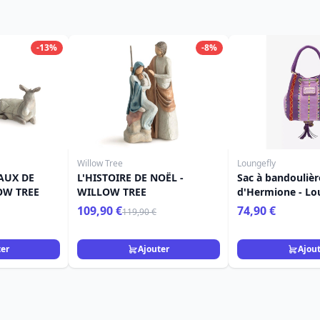
-13%
-8%
Willow Tree
Loungefly
AUX DE
L'HISTOIRE DE NOËL -
Sac à bandoulièr
LOW TREE
WILLOW TREE
d'Hermione - Lo
Harry Potter
109,90 €
74,90 €
119,90 €
ter
Ajouter
Ajou