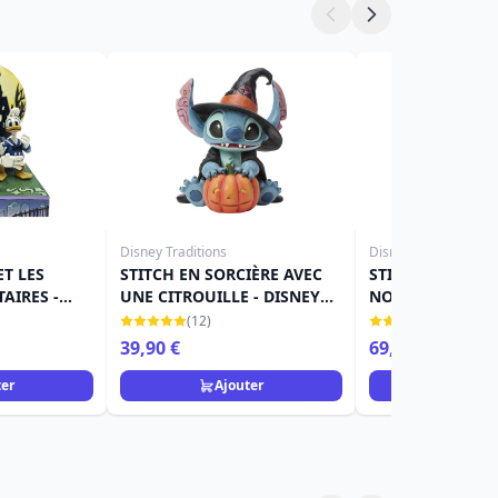
Disney Traditions
Disney Traditions
T LES
STITCH EN SORCIÈRE AVEC
STITCH AVEC UN
AIRES -
UNE CITROUILLE - DISNEY
NOËL (LED) - DI
ONS
TRADITIONS
TRADITIONS
(12)
(3)
39,90 €
69,90 €
ter
Ajouter
Ajou