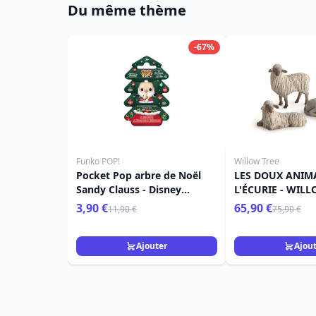
Du même thème
-67%
Funko POP!
Willow Tree
Pocket Pop arbre de Noël
LES DOUX ANIM
Sandy Clauss - Disney
L'ÉCURIE - WIL
L'étrange Noël De Monsieur
3,90 €
65,90 €
11,90 €
75,90 €
Jack
Ajouter
Ajou