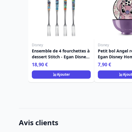
Disney
Disney
Ensemble de 4 fourchettes à
Petit bol Angel r
dessert Stitch - Egan Disney
Egan Disney Ho
Home
18,90 €
7,90 €
Ajouter
Ajou
Avis clients