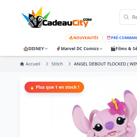
🔥
NOUVEAUTÉS
⏰
PRÉ-COMMAN
🏰
DISNEY
🦸
Marvel DC Comics
🎬
Films & Sé
Accueil
Stitch
ANGEL DEBOUT FLOCKED ( WIN
🔥 Plus que 1 en stock !