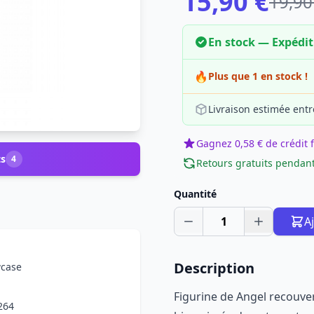
15,90 €
19,90
En stock — Expédi
🔥
Plus que 1 en stock !
Livraison estimée entr
Gagnez 0,58 € de crédit f
ts
4
Retours gratuits pendant
Quantité
1
A
Description
wcase
Figurine de Angel recouver
264