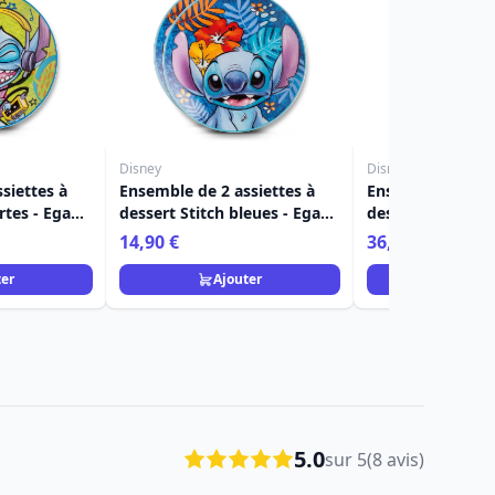
Disney
Disney
siettes à
Ensemble de 2 assiettes à
Ensemble de 4 as
rtes - Egan
dessert Stitch bleues - Egan
dessert assorties
Disney Home
- Egan Disney H
14,90 €
36,90 €
ter
Ajouter
Ajou
5.0
sur 5
(8 avis)