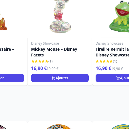
Disney Showcase
Disney Showcase
rsaire –
Mickey Mouse – Disney
Tirelire Kermit la
Facets
Disney Showcas
(1)
(1)
16,90 €
16,90 €
19,90 €
19,90 €
ter
Ajouter
Ajou