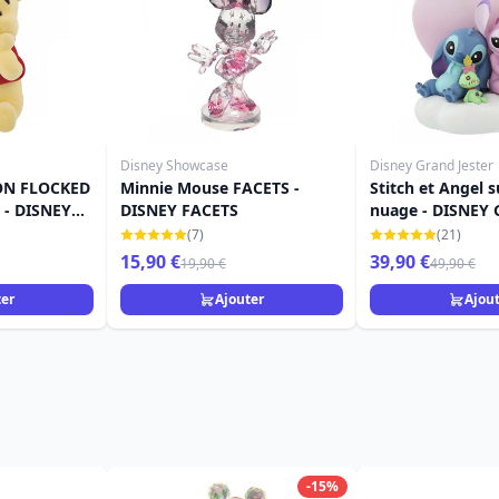
Disney Showcase
Disney Grand Jester
ON FLOCKED
Minnie Mouse FACETS -
Stitch et Angel s
 - DISNEY
DISNEY FACETS
nuage - DISNEY
JESTER
(7)
(21)
15,90 €
39,90 €
19,90 €
49,90 €
ter
Ajouter
Ajou
-15%