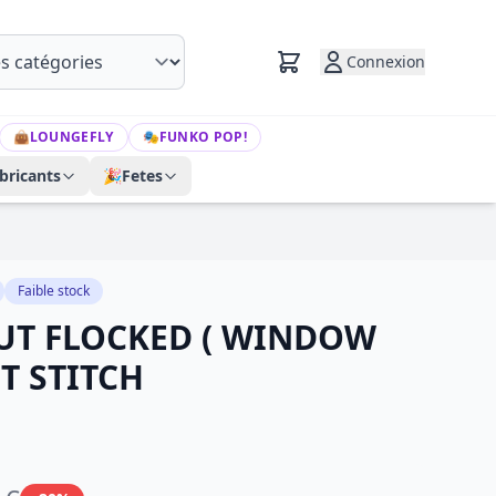
Connexion
👜
LOUNGEFLY
🎭
FUNKO POP!
bricants
🎉
Fetes
Faible stock
UT FLOCKED ( WINDOW
ET STITCH