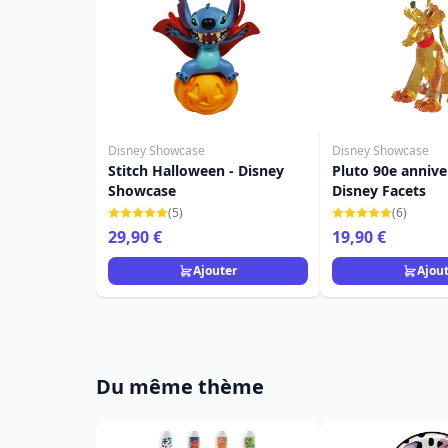
Disney Showcase
Disney Showcase
Stitch Halloween - Disney
Pluto 90e annive
Showcase
Disney Facets
(5)
(6)
29,90 €
19,90 €
Ajouter
Ajou
Du même thème