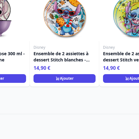
Disney
Disney
ose 300 ml -
Ensemble de 2 assiettes à
Ensemble de 2 as
me
dessert Stitch blanches -
dessert Stitch ve
Egan Disney Home
Disney Home
14,90 €
14,90 €
ter
Ajouter
Ajou