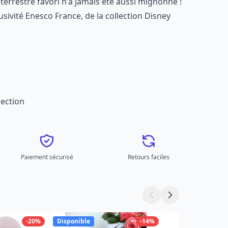
terrestre favori n'a jamais été aussi mignonne !
usivité Enesco France, de la collection Disney
ection
Paiement sécurisé
Retours faciles
-20%
Disponible
-14%