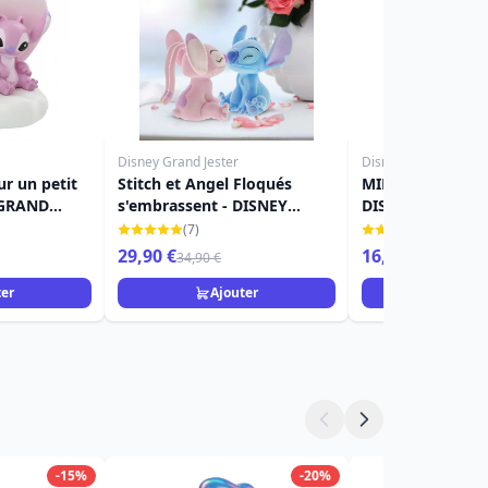
Disney Grand Jester
Disney Showcase
ur un petit
Stitch et Angel Floqués
MINI STITCH AV
 GRAND
s'embrassent - DISNEY
DISNEY SHOWC
GRAND JESTER
(7)
(23)
29,90 €
16,90 €
34,90 €
19,90 €
ter
Ajouter
Ajou
-15%
-20%