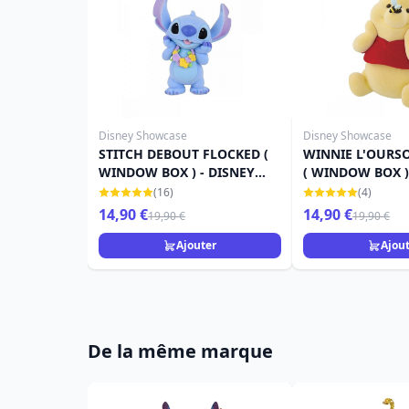
Disney Showcase
Disney Showcase
STITCH DEBOUT FLOCKED (
WINNIE L'OURS
WINDOW BOX ) - DISNEY
( WINDOW BOX )
SHOWCASE
SHOWCASE
(16)
(4)
14,90 €
14,90 €
19,90 €
19,90 €
Ajouter
Ajou
De la même marque