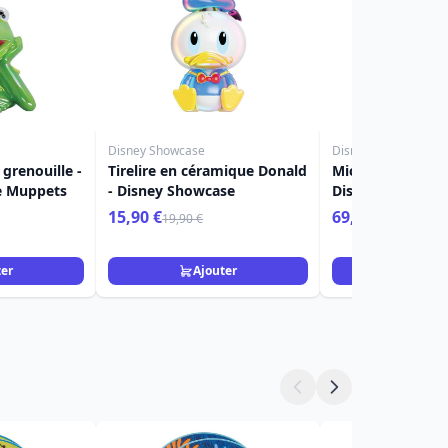
Disney Showcase
Disney Showcase
 grenouille -
Tirelire en céramique Donald
Mickey et Minnie
e Muppets
- Disney Showcase
Disney Showcas
15,90 €
69,90 €
19,90 €
ter
Ajouter
Ajou