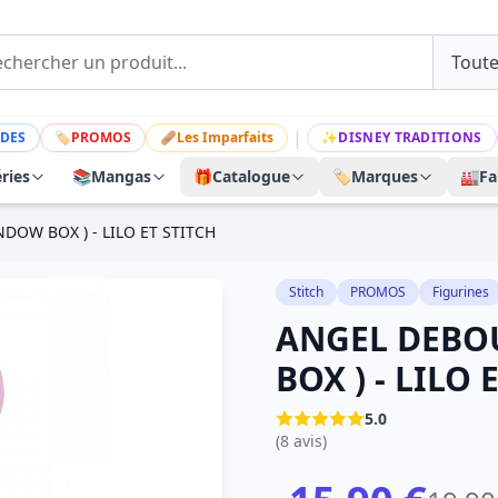
|
DES
🏷
PROMOS
🩹
Les Imparfaits
✨
DISNEY TRADITIONS
ries
📚
Mangas
🎁
Catalogue
🏷️
Marques
🏭
Fa
DOW BOX ) - LILO ET STITCH
Stitch
PROMOS
Figurines
ANGEL DEBO
BOX ) - LILO 
5.0
(8 avis)