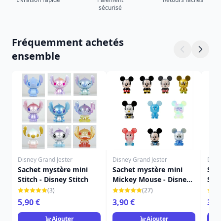
sécurisé
Fréquemment achetés
ensemble
Disney Grand Jester
Disney Grand Jester
Disn
Sachet mystère mini
Sachet mystère mini
Sac
Stitch - Disney Stitch
Mickey Mouse - Disney
Stit
Mickey
Disn
(3)
(27)
5,90 €
3,90 €
3,9
Ajouter
Ajouter