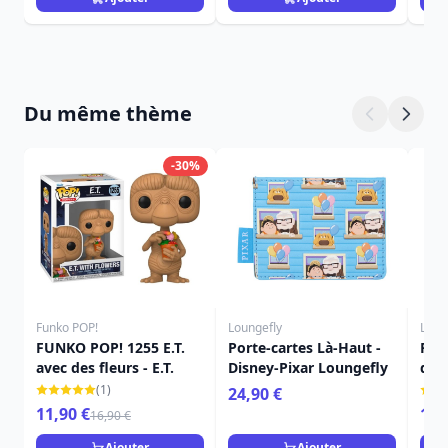
Du même thème
-30%
Funko POP!
Loungefly
Loun
FUNKO POP! 1255 E.T.
Porte-cartes Là-Haut -
Port
avec des fleurs - E.T.
Disney-Pixar Loungefly
dos
Dis
(1)
24,90 €
11,90 €
16,
16,90 €
Ajouter
Ajouter