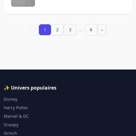
‹
1
2
3
…
6
›
✨ Univers populaires
Disney
Harry Potter
Marvel & DC
Snoopy
Grinch