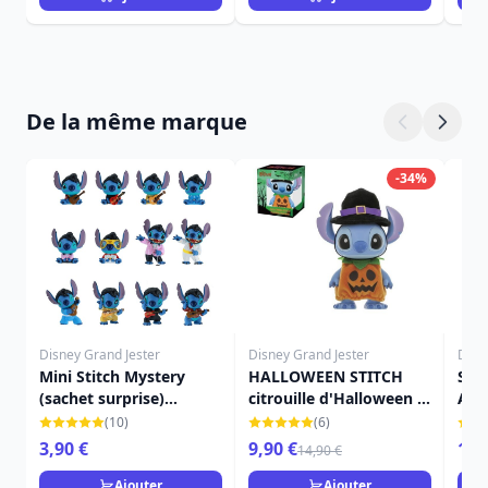
De la même marque
-34%
Disney Grand Jester
Disney Grand Jester
Disn
Mini Stitch Mystery
HALLOWEEN STITCH
STI
(sachet surprise)
citrouille d'Halloween -
ALO
Version Elvis - Disney
DISNEY GRAND JESTER
SPÉ
(10)
(6)
Grand Jester
GRA
3,90 €
9,90 €
159
14,90 €
Ajouter
Ajouter