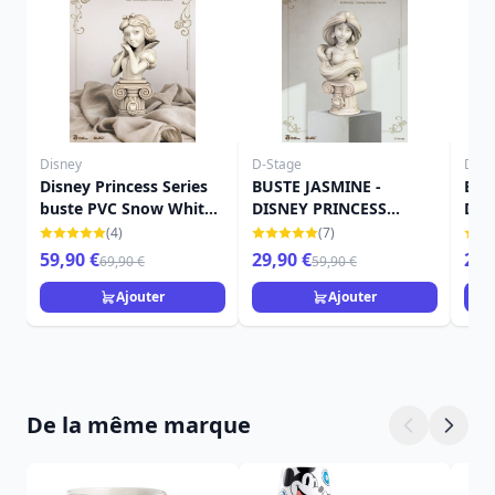
Disney
D-Stage
Disn
Disney Princess Series
BUSTE JASMINE -
BUS
buste PVC Snow White
DISNEY PRINCESS
DIS
15 cm
SERIES
SER
(4)
(7)
59,90 €
29,90 €
29,
69,90 €
59,90 €
Ajouter
Ajouter
De la même marque