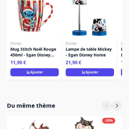
Disney
Disney
Disn
Mug Stitch Noël Rouge
Lampe de table Mickey
Bou
450ml - Egan Disney
- Egan Disney Home
Dis
Home
Fra
11,90 €
21,90 €
15,
Ajouter
Ajouter
Du même thème
-20%