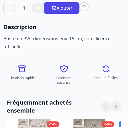
1
Ajouter
Description
Buste en PVC dimensions env. 15 cm, sous licence
officielle.
Livraison rapide
Paiement
Retours faciles
sécurisé
Fréquemment achetés
ensemble
-14%
-50%
Dis