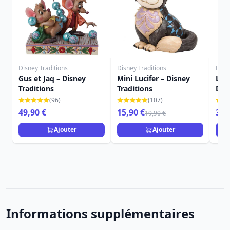
Disney Traditions
Disney Traditions
Disn
Gus et Jaq – Disney
Mini Lucifer – Disney
La 
Traditions
Traditions
Disn
(96)
(107)
49,90 €
15,90 €
35,
19,90 €
Ajouter
Ajouter
Informations supplémentaires