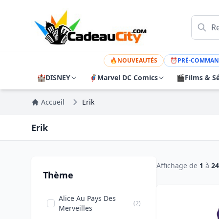
🔥
NOUVEAUTÉS
⏰
PRÉ-COMMAN
🏰
DISNEY
🦸
Marvel DC Comics
🎬
Films & Sé
Accueil
Erik
Erik
Affichage de
1
à
24
Thème
Alice Au Pays Des
(2)
Merveilles