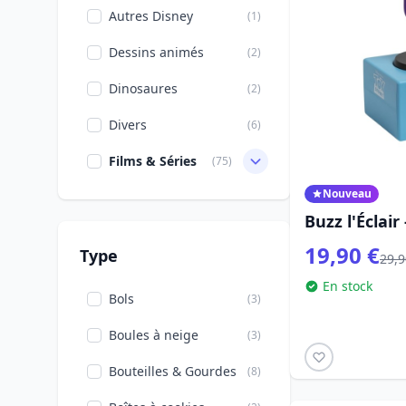
Autres Disney
(1)
Dessins animés
(2)
Dinosaures
(2)
Divers
(6)
Films & Séries
(75)
Nouveau
Halloween
(2)
Buzz l'Éclair 
L'étrange Noël De
(2)
19,90 €
Monsieur Jack
Type
29,9
En stock
La Belle Et La Bête
(1)
Bols
(3)
Le Petit Prince
(4)
Boules à neige
(3)
Les Aristochats
(1)
Bouteilles & Gourdes
(8)
Les Gardiens de la
(6)