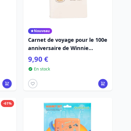
Nouveau
Carnet de voyage pour le 100e
anniversaire de Winnie
l'Ourson
9,90 €
En stock
-61%