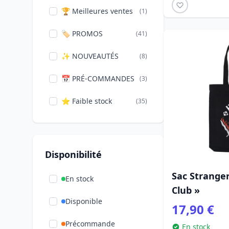
Spider-Man
(1)
🏆 Meilleures ventes
(1)
Répliques
(4)
Stitch
(3)
🏷️ PROMOS
(41)
Tasses
(9)
Série TV
(12)
✨ NOUVEAUTÉS
(8)
Verres
(1)
Winnie L'ourson
(5)
📅 PRÉ-COMMANDES
(3)
Zootopie
(1)
⭐ Faible stock
(35)
Disponibilité
Sac Stranger
En stock
Club »
Disponible
17,90 €
Précommande
En stock