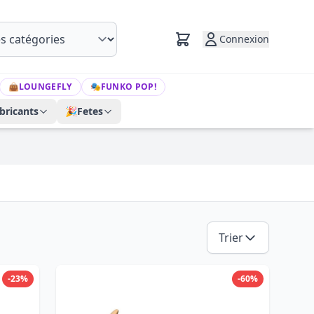
Connexion
👜
LOUNGEFLY
🎭
FUNKO POP!
bricants
🎉
Fetes
Trier
-23%
-60%