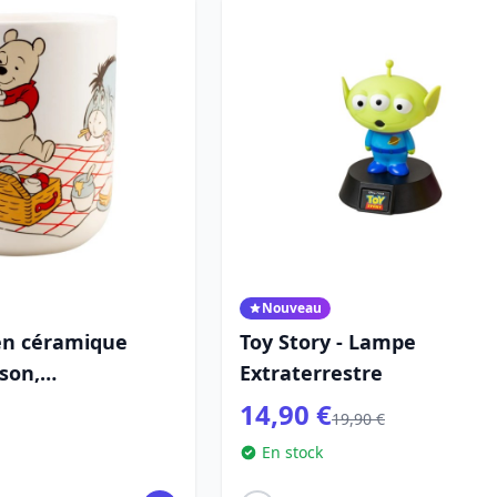
Nouveau
 en céramique
Toy Story - Lampe
son,
Extraterrestre
t le 100e
14,90 €
19,90 €
e
En stock