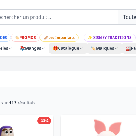
|
DES
🏷
PROMOS
🩹
Les Imparfaits
✨
DISNEY TRADITIONS
ries
📚
Mangas
🎁
Catalogue
🏷️
Marques
🏭
Fa
sur
112
résultats
-33%