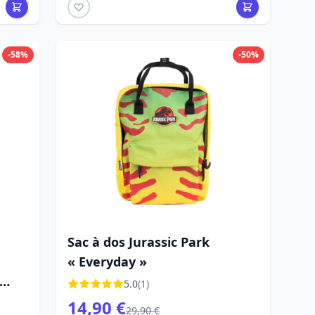
-58%
-50%
Sac à dos Jurassic Park
« Everyday »
5.0
(1)
14,90 €
29,90 €