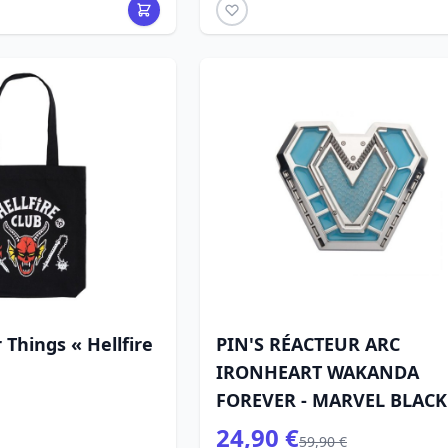
 Things « Hellfire
PIN'S RÉACTEUR ARC
IRONHEART WAKANDA
FOREVER - MARVEL BLACK
PANTHER
24,90 €
59,90 €