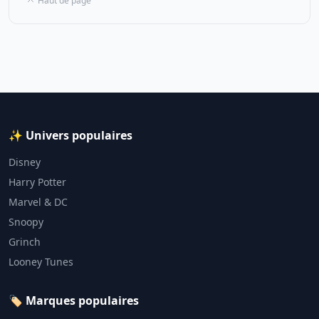
Haut de page
✨ Univers populaires
Disney
Harry Potter
Marvel & DC
Snoopy
Grinch
Looney Tunes
🏷️ Marques populaires