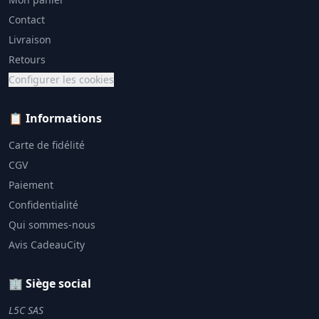
Contact
Livraison
Retours
Configurer les cookies
📋 Informations
Carte de fidélité
CGV
Paiement
Confidentialité
Qui sommes-nous
Avis CadeauCity
🏢 Siège social
L5C SAS