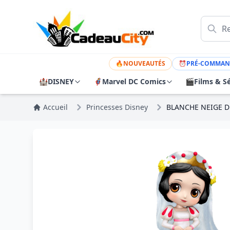
🔥
NOUVEAUTÉS
⏰
PRÉ-COMMAN
🏰
DISNEY
🦸
Marvel DC Comics
🎬
Films & Sé
Accueil
Princesses Disney
BLANCHE NEIGE D