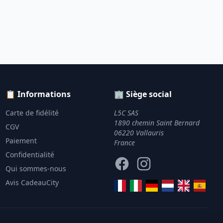
📋 Informations
🏢 Siège social
Carte de fidélité
L5C SAS
1890 chemin Saint Bernard
CGV
06220 Vallauris
Paiement
France
Confidentialité
Facebook
Instagram
Qui sommes-nous
Avis CadeauCity