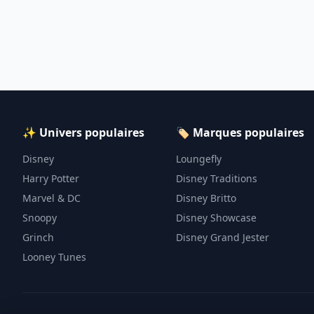
✨ Univers populaires
🏷️ Marques populaires
Disney
Loungefly
Harry Potter
Disney Traditions
Marvel & DC
Disney Britto
Snoopy
Disney Showcase
Grinch
Disney Grand Jester
Looney Tunes