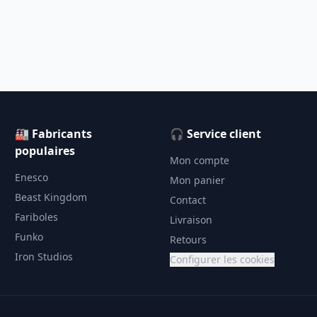
🏭 Fabricants
🎧 Service client
populaires
Mon compte
Enesco
Mon panier
Beast Kingdom
Contact
Fariboles
Livraison
Funko
Retours
Iron Studios
Configurer les cookies