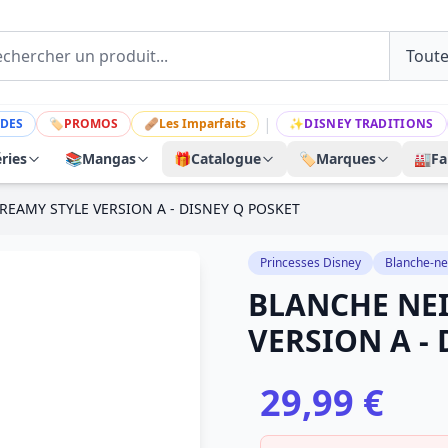
|
DES
🏷
PROMOS
🩹
Les Imparfaits
✨
DISNEY TRADITIONS
ries
📚
Mangas
🎁
Catalogue
🏷️
Marques
🏭
Fa
REAMY STYLE VERSION A - DISNEY Q POSKET
Princesses Disney
Blanche-ne
BLANCHE NEI
VERSION A -
29,99 €