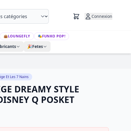
Connexion
👜
LOUNGEFLY
🎭
FUNKO POP!
bricants
🎉
Fetes
ige Et Les 7 Nains
GE DREAMY STYLE
 DISNEY Q POSKET