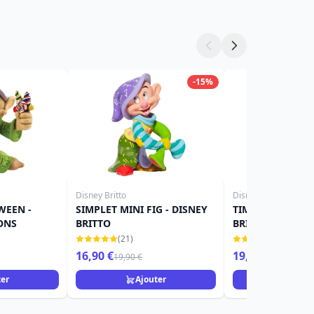
-15%
Disney Britto
Disney Britto
WEEN -
SIMPLET MINI FIG - DISNEY
TIMIDE MINI FIG
ONS
BRITTO
BRITTO
(21)
(14)
16,90 €
19,90 €
19,90 €
ter
Ajouter
Ajou