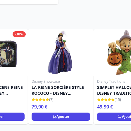
-38%
Disney Showcase
Disney Traditions
CENE REINE
LA REINE SORCIÈRE STYLE
SIMPLET HALLO
EY
ROCOCO - DISNEY
DISNEY TRADITI
SHOWCASE HAUTE
(7)
(15)
COUTURE
79,90 €
49,90 €
ter
Ajouter
Ajou