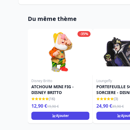
Du même thème
-35%
Disney Britto
Loungefly
ATCHOUM MINI FIG -
PORTEFEUILLE S
DISNEY BRITTO
SORCIERE - DISN
LOUNGEFLY
(16)
(3)
12,90 €
24,90 €
19,90 €
39,90 €
Ajouter
Ajou