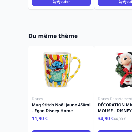
Ajouter
Ajou
Du même thème
Disney
Disney Departement
Mug Stitch Noël jaune 450ml
DÉCORATION MI
- Egan Disney Home
MOUSE - DISNEY
DEPARTMENT 56
11,90 €
34,90 €
44,90 €