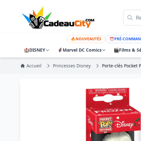
🔥
NOUVEAUTÉS
⏰
PRÉ-COMMAN
🏰
DISNEY
🦸
Marvel DC Comics
🎬
Films & Sé
Accueil
Princesses Disney
Porte-clés Pocket 