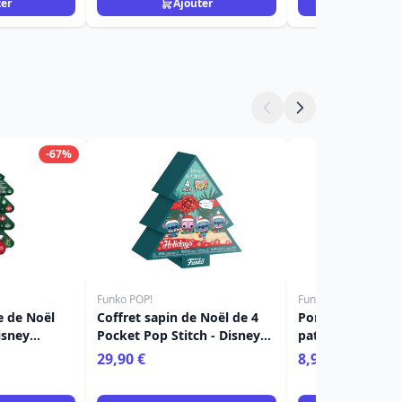
ter
Ajouter
Ajou
-67%
Funko POP!
Funko POP!
e de Noël
Coffret sapin de Noël de 4
Porte-clés Pocke
isney
Pocket Pop Stitch - Disney
patiné - Disney
De Monsieur
Lilo & Stitch
29,90 €
8,90 €