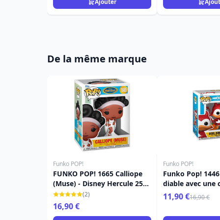
Ajouter
Ajou
De la même marque
Funko POP!
Funko POP!
FUNKO POP! 1665 Calliope
Funko Pop! 1446
(Muse) - Disney Hercule 25e
diable avec une c
anniversaire
Disney
(2)
11,90 €
16,90 €
16,90 €