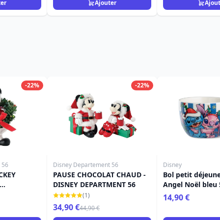
ter
Ajouter
Ajou
-22%
-22%
 56
Disney Departement 56
Disney
CKEY
PAUSE CHOCOLAT CHAUD -
Bol petit déjeune
DISNEY DEPARTMENT 56
Angel Noël bleu 
Egan Disney Ho
(1)
14,90 €
34,90 €
44,90 €