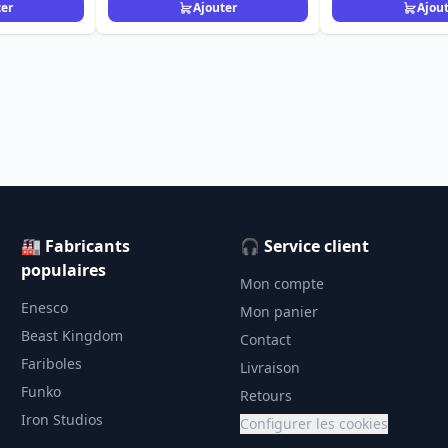
ter
Ajouter
Ajou
🏭 Fabricants
🎧 Service client
populaires
Mon compte
Enesco
Mon panier
Beast Kingdom
Contact
Fariboles
Livraison
Funko
Retours
Iron Studios
Configurer les cookies