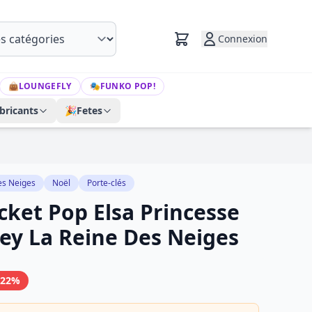
Connexion
👜
LOUNGEFLY
🎭
FUNKO POP!
bricants
🎉
Fetes
es Neiges
Noël
Porte-clés
cket Pop Elsa Princesse
ney La Reine Des Neiges
-22%