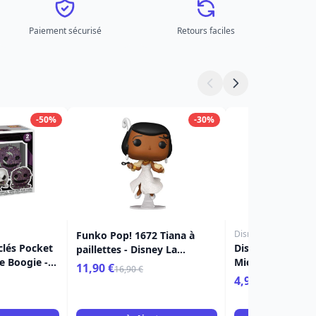
Paiement sécurisé
Retours faciles
-50%
-30%
Disney
Funko Pop! 1672 Tiana à
clés Pocket
Disney pack 100 
paillettes - Disney La
e Boogie -
Mickey & Minnie
Princesse et la Grenouille
11,90 €
16,90 €
 Noël De
4,90 €