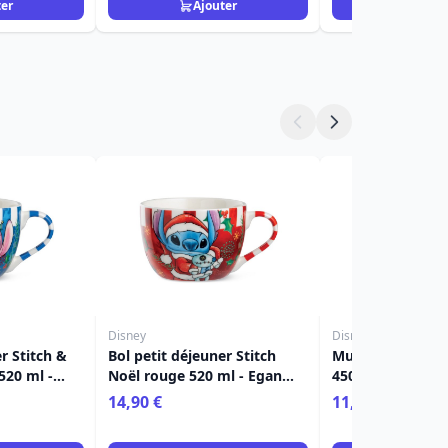
ter
Ajouter
Ajou
Disney
Disney
r Stitch &
Bol petit déjeuner Stitch
Mug Stitch Noël
520 ml -
Noël rouge 520 ml - Egan
450ml - Egan Di
me
Disney Home
14,90 €
11,90 €