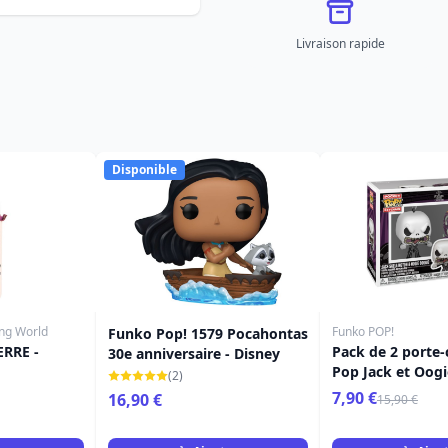
Livraison rapide
Disponible
ing World
Funko POP!
Funko Pop! 1579 Pocahontas
ERRE -
Pack de 2 porte-
30e anniversaire - Disney
Pop Jack et Oogi
(2)
Disney L'étrange
7,90 €
16,90 €
15,90 €
Monsieur Jack