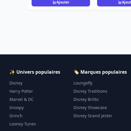
Ajouter
Ajou
✨ Univers populaires
🏷️ Marques populaires
Disney
Loungefly
Harry Potter
Disney Traditions
Marvel & DC
Disney Britto
Snoopy
Disney Showcase
Grinch
Disney Grand Jester
Looney Tunes