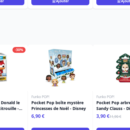
ter
Ajouter
Ajou
-30%
Funko POP!
Funko POP!
 Donald le
Pocket Pop boîte mystère
Pocket Pop arbr
itrouille -
Princesses de Noël - Disney
Sandy Clauss - D
L'étrange Noël 
6,90 €
3,90 €
11,90 €
Jack