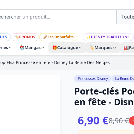
|
DES
🏷
PROMOS
🩹
Les Imparfaits
✨
DISNEY TRADITIONS
ries
📚
Mangas
🎁
Catalogue
🏷️
Marques
🏭
Fa
Pop Elsa Princesse en fête - Disney La Reine Des Neiges
Princesses Disney
La Reine D
Porte-clés Po
en fête - Dis
6,90 €
8,90 €