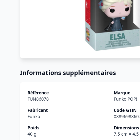
Informations supplémentaires
Référence
Marque
FUN86078
Funko POP!
Fabricant
Code GTIN
Funko
0889698860
Poids
Dimensions 
40 g
7.5 cm
× 4.