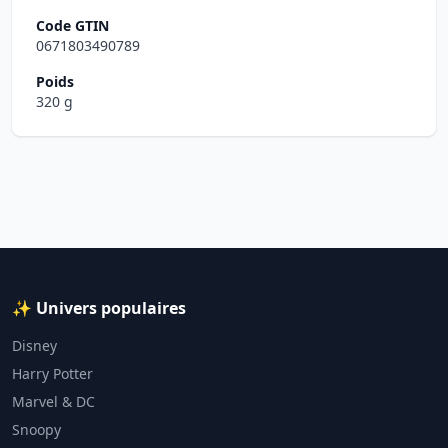
Code GTIN
0671803490789
Poids
320 g
✨ Univers populaires
Disney
Harry Potter
Marvel & DC
Snoopy