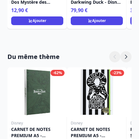
Dos Mystère des
Darkwing Duck - Disney
Bon
Acolytes des Princesses
Loungefly
Dis
12,90 €
79,90 €
39,
- Disney Loungefly
Ajouter
Ajouter
Du même thème
-62%
-23%
Disney
Disney
Disn
CARNET DE NOTES
CARNET DE NOTES
POT
PREMIUM A5 -
PREMIUM A5 -
SET