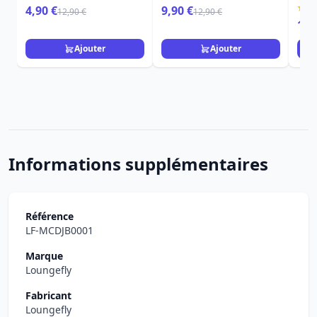
L'ATTAQUE DES TITANS
BEETLEJUICE
CHO
4,90 €
9,90 €
12,90 €
12,90 €
15,
Ajouter
Ajouter
Informations supplémentaires
Référence
LF-MCDJB0001
Marque
Loungefly
Fabricant
Loungefly