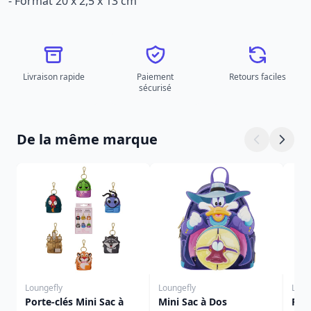
- Format 20 x 2,5 x 13 cm
Livraison rapide
Paiement
Retours faciles
sécurisé
De la même marque
Loungefly
Loungefly
Loun
Porte-clés Mini Sac à
Mini Sac à Dos
Port