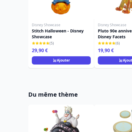
Disney Showcase
Disney Showcase
Stitch Halloween - Disney
Pluto 90e annive
Showcase
Disney Facets
(5)
(6)
29,90 €
19,90 €
Ajouter
Ajou
Du même thème