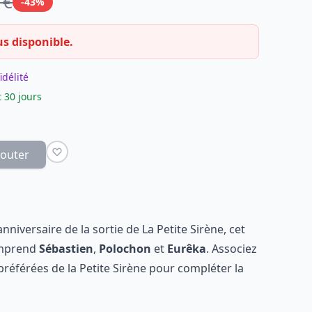
 €
-43%
us disponible.
idélité
 30 jours
jouter
nniversaire de la sortie de La Petite Sirène, cet
omprend
Sébastien
,
Polochon
et
Eurêka
. Associez
 préférées de la Petite Sirène pour compléter la