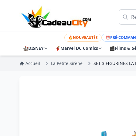
🔥
NOUVEAUTÉS
⏰
PRÉ-COMMAN
🏰
DISNEY
🦸
Marvel DC Comics
🎬
Films & Sé
Accueil
La Petite Sirène
SET 3 FIGURINES LA