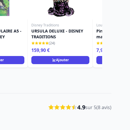
Disney Traditions
Loungefly
LAIRE A5 -
URSULA DELUXE - DISNEY
Pin's Princesse t
EY
TRADITIONS
main dans le dos
Loungefly
(24)
(3)
159,90 €
7,90 €
ter
Ajouter
Ajou
4.9
sur 5
(8 avis)