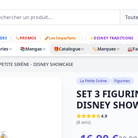
|
DES
🏷
PROMOS
🩹
Les Imparfaits
✨
DISNEY TRADITIONS
ries
📚
Mangas
🎁
Catalogue
🏷️
Marques
🏭
Fa
 PETITE SIRÈNE - DISNEY SHOWCASE
La Petite Sirène
Figurines
SET 3 FIGURI
DISNEY SHO
4.9
(8 avis)