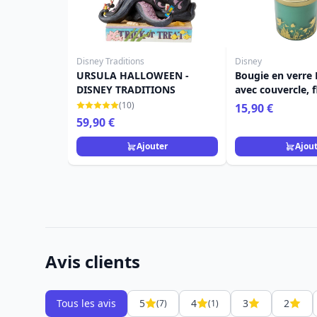
Disney Traditions
Disney
URSULA HALLOWEEN -
Bougie en verre 
DISNEY TRADITIONS
avec couvercle, f
corail et sel mar
(10)
15,90 €
59,90 €
Ajouter
Ajou
Avis clients
Tous les avis
5
4
3
2
(7)
(1)