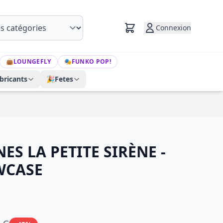
Connexion
👜
LOUNGEFLY
🎭
FUNKO POP!
bricants
🎉
Fetes
NES LA PETITE SIRÈNE -
WCASE