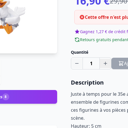
16,90 €
29,90
Cette offre n'est pl
Gagnez 1,27 € de crédit f
Retours gratuits pendant
Quantité
1
A
Description
Juste à temps pour le 35e a
ts
8
ensemble de figurines c
ces figurines à vos pièces
scène.
Hauteur: 5 cm