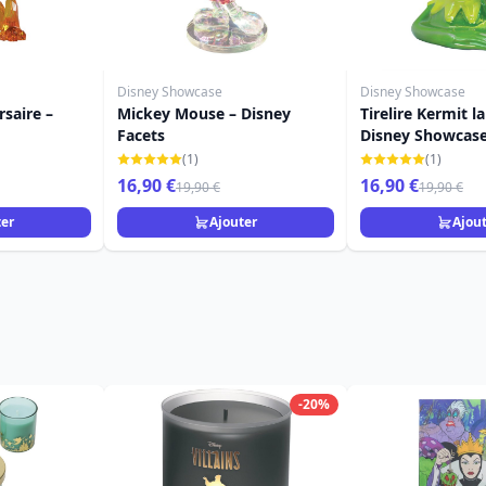
Disney Showcase
Disney Showcase
rsaire –
Mickey Mouse – Disney
Tirelire Kermit la
Facets
Disney Showcas
(1)
(1)
16,90 €
16,90 €
19,90 €
19,90 €
ter
Ajouter
Ajou
-20%