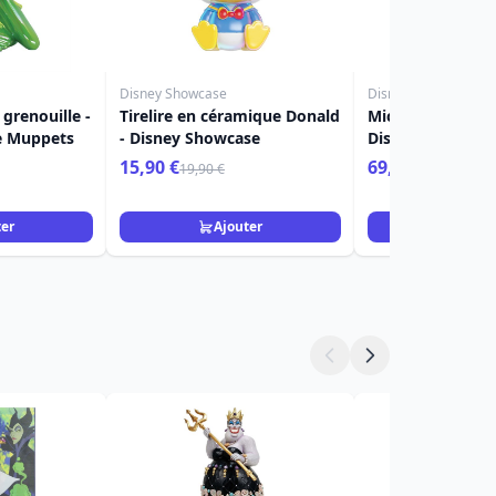
Disney Showcase
Disney Showcase
 grenouille -
Tirelire en céramique Donald
Mickey et Minnie
e Muppets
- Disney Showcase
Disney Showcas
15,90 €
69,90 €
19,90 €
ter
Ajouter
Ajou