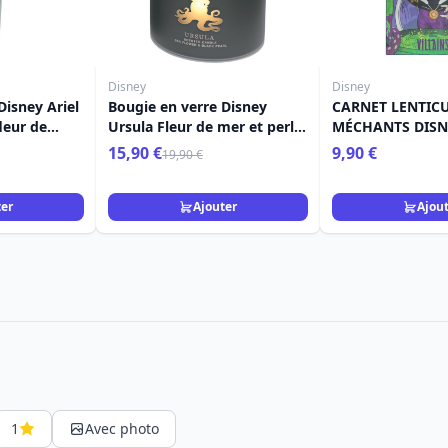
Disney
Disney
Disney Ariel
Bougie en verre Disney
CARNET LENTICU
leur de
Ursula Fleur de mer et perle
MÉCHANTS DISN
in
noire
15,90 €
9,90 €
19,90 €
ter
Ajouter
Ajou
1
Avec photo