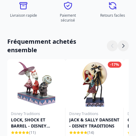
Livraison rapide
Paiement
Retours faciles
sécurisé
Fréquemment achetés
ensemble
-17%
Disney Traditions
Disney Traditions
Disn
LOCK, SHOCK ET
JACK & SALLY DANSENT
CAL
BARREL - DISNEY
- DISNEY TRADITIONS
DIS
TRADITIONS
(11)
(14)