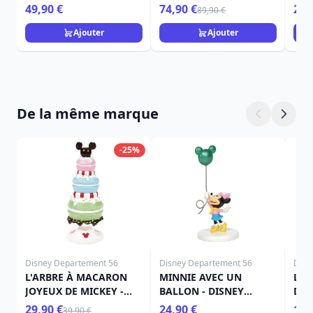
49,90 €
74,90 €
22,
89,90 €
Ajouter
Ajouter
De la même marque
-25%
Disney Departement 56
Disney Departement 56
Disn
L'ARBRE À MACARON
MINNIE AVEC UN
LA 
JOYEUX DE MICKEY -
BALLON - DISNEY
DIS
Disney D56
VILLAGE
29,90 €
24,90 €
109
39,90 €