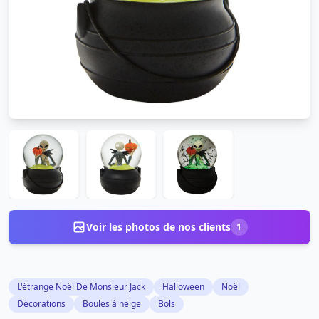
Voir les photos de nos clients
1
L'étrange Noël De Monsieur Jack
Halloween
Noël
Décorations
Boules à neige
Bols