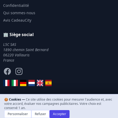
Confidentialité
Qui sommes-nous
Avis CadeauCity
🏢 Siège social
L5C SAS
1890 chemin Saint Bernard
06220 Vallauris
France
Facebook
Instagram
🍪 Cookies —
Ce site utilise des cookies pour mesurer l'audience et, avec
votre accord, évaluer nos campagnes publicitaires. Votre choix est
© 2011–2026 CadeauCity. Tous droits réservés.
conservé 1 an.
Personnaliser
Refuser
Accepter