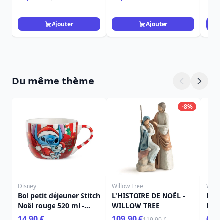
Ajouter
Ajouter
Du même thème
-8%
Disney
Willow Tree
Will
Bol petit déjeuner Stitch
L'HISTOIRE DE NOËL -
LES
Noël rouge 520 ml -
WILLOW TREE
L'É
Egan Disney Home
TRE
14,90 €
109,90 €
65,
119,90 €