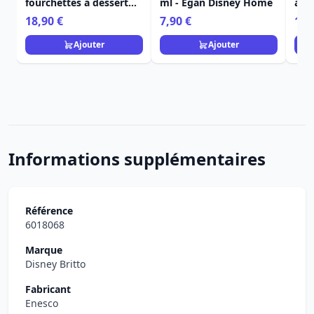
fourchettes à dessert
ml - Egan Disney Home
à de
Stitch - Egan Disney
bla
18,90 €
7,90 €
14,
Home
Ho
Ajouter
Ajouter
Informations supplémentaires
Référence
6018068
Marque
Disney Britto
Fabricant
Enesco