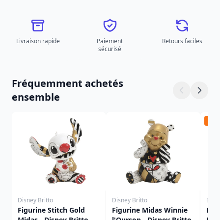
Livraison rapide
Paiement
Retours faciles
sécurisé
Fréquemment achetés
ensemble
Pré
Disney Britto
Disney Britto
Disne
Figurine Stitch Gold
Figurine Midas Winnie
Fig
Midas - Disney Britto
l'Ourson - Disney Britto
Bou