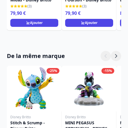
Brit
(3)
(3)
79,90 €
79,90 €
89,
Ajouter
Ajouter
De la même marque
-25%
-15%
Disney Britto
Disney Britto
Disne
Stitch & Scrump -
MINI PEGASUS
MIN