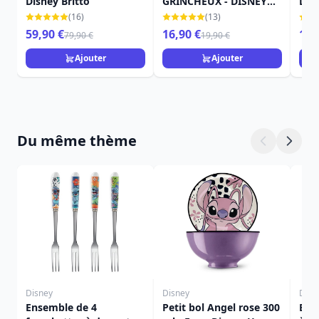
Disney Britto
GRINCHEUX - DISNEY
DIS
BRITTO
(16)
(13)
59,90 €
16,90 €
19,
79,90 €
19,90 €
Ajouter
Ajouter
Du même thème
Disney
Disney
Disn
Ensemble de 4
Petit bol Angel rose 300
Ens