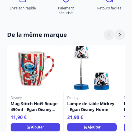
Livraison rapide
Paiement
Retours faciles
sécurisé
De la même marque
Disney
Disney
Disn
Mug Stitch Noël Rouge
Lampe de table Mickey
Bou
450ml - Egan Disney
- Egan Disney Home
Dis
Home
Fra
11,90 €
21,90 €
15,
Ajouter
Ajouter