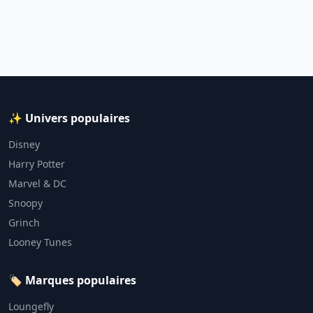
✨ Univers populaires
Disney
Harry Potter
Marvel & DC
Snoopy
Grinch
Looney Tunes
🏷️ Marques populaires
Loungefly