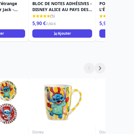
'étrange
BLOC DE NOTES ADHÉSIVES -
POT A CRAYONS 
 Jack -
DISNEY ALICE AU PAYS DES
L'ÉTRANGE NOËL
MERVEILLES
MONSIEUR JACK
(5)
(1)
5,90 €
5,90 €
7,90 €
11,90 €
ter
Ajouter
Ajou
Disney
Disney