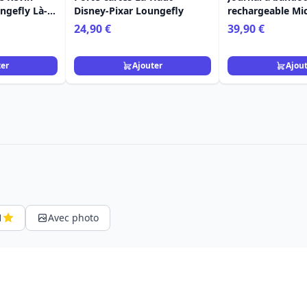
ngefly Là-
Disney-Pixar Loungefly
rechargeable Mi
Friends - DISNEY
24,90 €
39,90 €
LOUNGEFLY
ter
Ajouter
Ajou
1
Avec photo