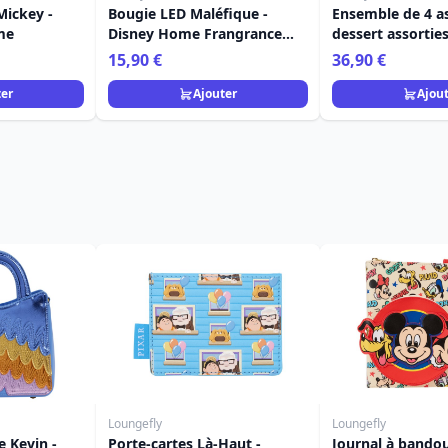
Mickey -
Bougie LED Maléfique -
Ensemble de 4 as
me
Disney Home Frangrance
dessert assorties
Collection
- Egan Disney H
15,90 €
36,90 €
ter
Ajouter
Ajou
Loungefly
Loungefly
e Kevin -
Porte-cartes Là-Haut -
Journal à bandou