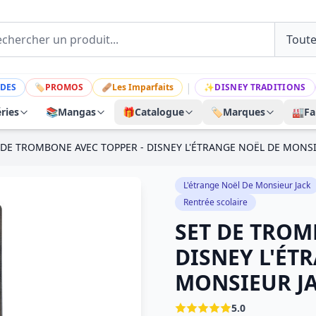
|
DES
🏷
PROMOS
🩹
Les Imparfaits
✨
DISNEY TRADITIONS
ries
📚
Mangas
🎁
Catalogue
🏷️
Marques
🏭
Fa
 DE TROMBONE AVEC TOPPER - DISNEY L'ÉTRANGE NOËL DE MONSI
L'étrange Noël De Monsieur Jack
Rentrée scolaire
SET DE TROM
DISNEY L'ÉT
MONSIEUR J
5.0