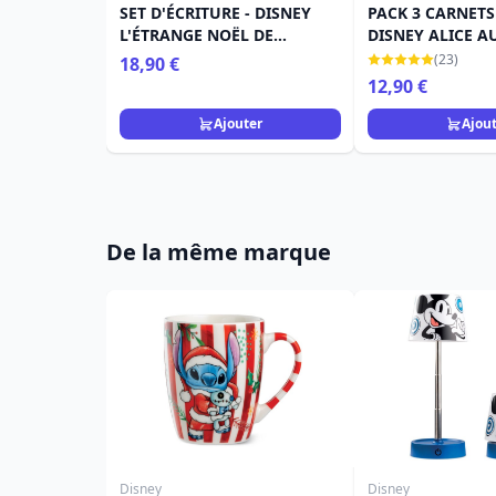
SET D'ÉCRITURE - DISNEY
PACK 3 CARNETS 
L'ÉTRANGE NOËL DE
DISNEY ALICE A
MONSIEUR JACK
MERVEILLES
(23)
18,90 €
12,90 €
Ajouter
Ajou
De la même marque
Disney
Disney