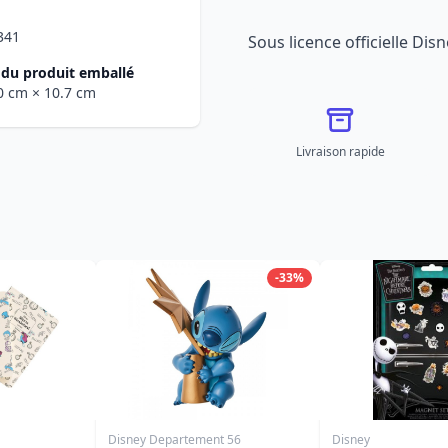
341
Sous licence officielle Dis
du produit emballé
.0 cm
× 10.7 cm
Livraison rapide
-33%
Disney Departement 56
Disney