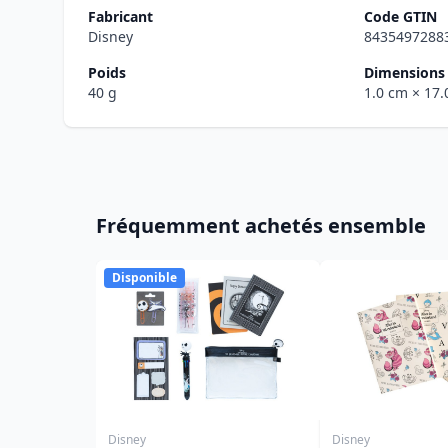
Fabricant
Code GTIN
Disney
8435497288
Poids
Dimensions 
40 g
1.0 cm
× 17
Fréquemment achetés ensemble
Disponible
Disney
Disney