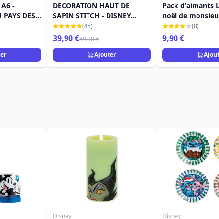
A6 -
DECORATION HAUT DE
Pack d'aimants L
U PAYS DES
SAPIN STITCH - DISNEY
noël de monsieur
DEPT.56
Disney
(45)
(8)
39,90 €
9,90 €
59,90 €
ter
Ajouter
Ajou
Disney
Disney