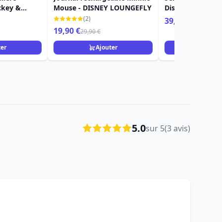
ckey &
Mouse - DISNEY LOUNGEFLY
Disney Showcase
(2)
39,90 €
49,90 €
19,90 €
29,90 €
ter
Ajouter
Ajou
5.0
sur 5
(3 avis)