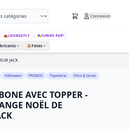
Connexion
👜
LOUNGEFLY
🎭
FUNKO POP!
bricants
🎉
Fetes
EUR JACK
Halloween
PROMOS
Papetterie
Films & Séries
BONE AVEC TOPPER -
RANGE NOËL DE
ACK