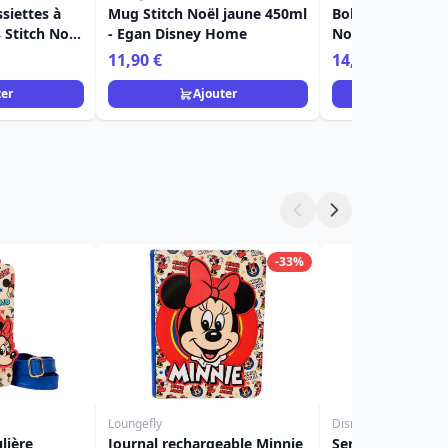
siettes à
Mug Stitch Noël jaune 450ml
Bol petit déjeune
 Stitch Noël
- Egan Disney Home
Noël rouge 520 m
ome
Disney Home
11,90 €
14,90 €
ter
Ajouter
Ajou
-33%
Loungefly
Disney Showcase
lière
Journal rechargeable Minnie
Serre-livres Stit