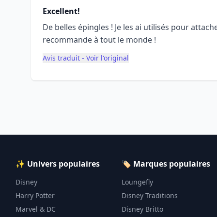
Excellent!
De belles épingles ! Je les ai utilisés pour attach
recommande à tout le monde !
Avis traduit - Voir l'original
✨ Univers populaires
🏷️ Marques populaires
Disney
Loungefly
Harry Potter
Disney Traditions
Marvel & DC
Disney Britto