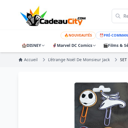
🔥
NOUVEAUTÉS
⏰
PRÉ-COMMAN
🏰
DISNEY
🦸
Marvel DC Comics
🎬
Films & Sé
Accueil
L'étrange Noël De Monsieur Jack
SET