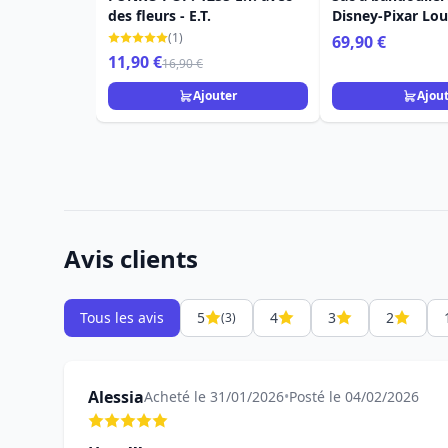
des fleurs - E.T.
Disney-Pixar Lou
Haut
(1)
69,90 €
11,90 €
16,90 €
Ajouter
Ajou
Avis clients
Tous les avis
5
4
3
2
(3)
Alessia
Acheté le 31/01/2026
•
Posté le 04/02/2026