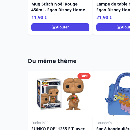
Mug Stitch Noël Rouge
Lampe de table 
450ml - Egan Disney Home
Egan Disney Ho
11,90 €
21,90 €
Ajouter
Ajou
Du même thème
-30%
Funko POP!
Loungefly
FUNKO POP! 1255 E.T. avec
Sac à bandoulièr