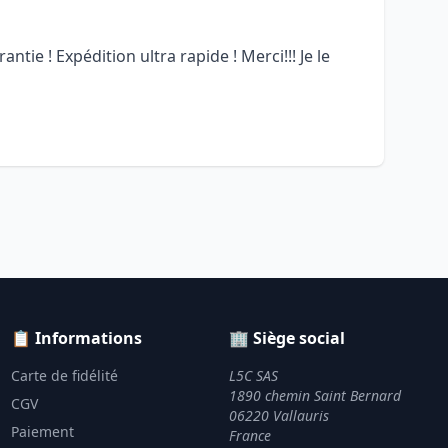
antie ! Expédition ultra rapide ! Merci!!! Je le
📋 Informations
🏢 Siège social
Carte de fidélité
L5C SAS
1890 chemin Saint Bernard
CGV
06220 Vallauris
Paiement
France